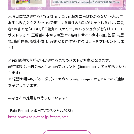
大晦日に放送される「Fate/Grand Order 藤丸立香はわからない ～大忘年
お楽しみ会２０２３～」内で発生する事件の「謎」が明かされる前に、密会
者Yの答えを「#FGO」「＃謎丸ミステリー」のハッシュタグを付けてXにて
ポストすると、正解者の中から抽選で10名様にサイン台本(槌田監督、円居
挽、島﨑信長、高橋李依、伊東健人)と原作第4巻のセットをプレゼントしま
す！
※番組終盤で解答が明かされるまでのポストが対象となります。
(終了時刻は当日公式X (Twitter)アカウント @fgoproject にてお知らせいた
します)
※当選は1月中旬ごろに公式Xアカウント @fgoproject からDMでのご連絡
を予定しています。
みなさんの推理をお待ちしています！
「Fate Project 大晦日TVスペシャル2023」
https://www.aniplex.co.jp/fateproject/