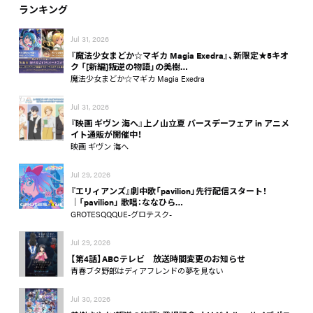
ランキング
Jul 31, 2026
『魔法少女まどか☆マギカ Magia Exedra』、新限定★5キオ
ク 「[新編]叛逆の物語」の美樹…
魔法少女まどか☆マギカ Magia Exedra
Jul 31, 2026
『映画 ギヴン 海へ』上ノ山立夏 バースデーフェア in アニメ
イト通販が開催中！
映画 ギヴン 海へ
Jul 29, 2026
『エリィアンズ』劇中歌「pavilion」先行配信スタート！
│「pavilion」 歌唱：ななひら…
GROTESQQQUE-グロテスク-
Jul 29, 2026
【第4話】ABCテレビ 放送時間変更のお知らせ
青春ブタ野郎はディアフレンドの夢を見ない
Jul 30, 2026