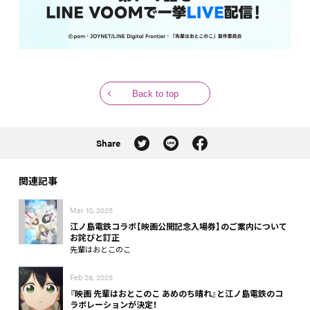
Back to top
Share
関連記事
Mar 10, 2025
江ノ島電鉄コラボ【映画公開記念入場券】のご案内について
お詫びと訂正
先輩はおとこのこ
Feb 26, 2025
『映画 先輩はおとこのこ あめのち晴れ』と江ノ島電鉄のコ
ラボレーションが決定！