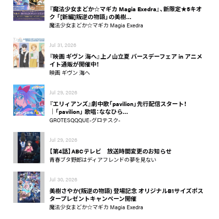
『魔法少女まどか☆マギカ Magia Exedra』、新限定★5キオ
ク 「[新編]叛逆の物語」の美樹…
魔法少女まどか☆マギカ Magia Exedra
Jul 31, 2026
『映画 ギヴン 海へ』上ノ山立夏 バースデーフェア in アニメ
イト通販が開催中！
映画 ギヴン 海へ
Jul 29, 2026
『エリィアンズ』劇中歌「pavilion」先行配信スタート！
│「pavilion」 歌唱：ななひら…
GROTESQQQUE-グロテスク-
Jul 29, 2026
【第4話】ABCテレビ 放送時間変更のお知らせ
青春ブタ野郎はディアフレンドの夢を見ない
Jul 30, 2026
美樹さやか(叛逆の物語) 登場記念 オリジナルB1サイズポス
タープレゼントキャンペーン開催
魔法少女まどか☆マギカ Magia Exedra