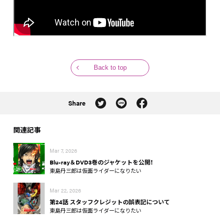
Back to top
Share
関連記事
Mar 7, 2026
Blu-ray＆DVD3巻のジャケットを公開！
東島丹三郎は仮面ライダーになりたい
Mar 22, 2026
第24話 スタッフクレジットの誤表記について
東島丹三郎は仮面ライダーになりたい