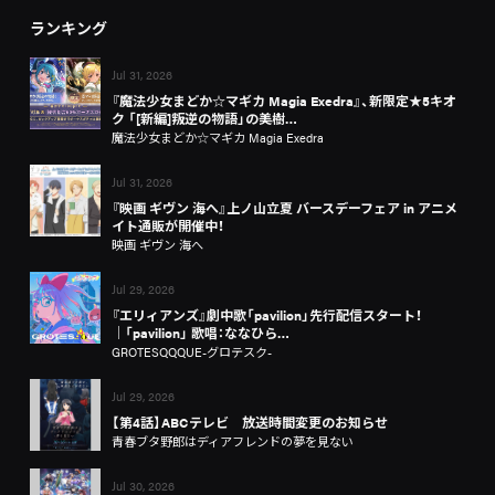
ランキング
Jul 31, 2026
『魔法少女まどか☆マギカ Magia Exedra』、新限定★5キオ
ク 「[新編]叛逆の物語」の美樹…
魔法少女まどか☆マギカ Magia Exedra
Jul 31, 2026
『映画 ギヴン 海へ』上ノ山立夏 バースデーフェア in アニメ
イト通販が開催中！
映画 ギヴン 海へ
Jul 29, 2026
『エリィアンズ』劇中歌「pavilion」先行配信スタート！
│「pavilion」 歌唱：ななひら…
GROTESQQQUE-グロテスク-
Jul 29, 2026
【第4話】ABCテレビ 放送時間変更のお知らせ
青春ブタ野郎はディアフレンドの夢を見ない
Jul 30, 2026