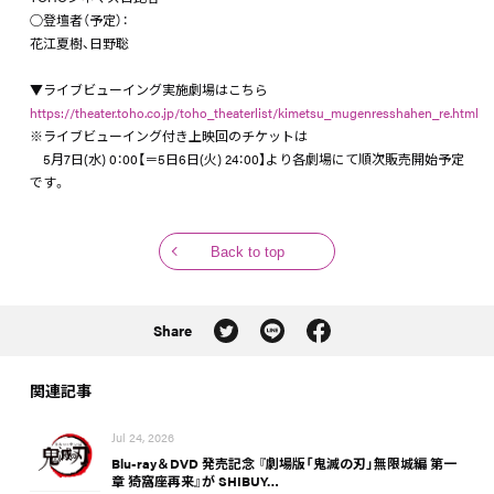
○登壇者（予定）：
花江夏樹、日野聡
▼ライブビューイング実施劇場はこちら
https://theater.toho.co.jp/toho_theaterlist/kimetsu_mugenresshahen_re.html
※ライブビューイング付き上映回のチケットは
5月7日(水) 0：00【＝5日6日(火) 24：00】より各劇場にて順次販売開始予定
です。
Back to top
Share
関連記事
Jul 24, 2026
Blu-ray＆DVD 発売記念 『劇場版「鬼滅の刃」無限城編 第一
章 猗窩座再来』が SHIBUY…