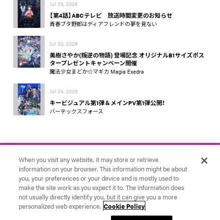
Jul 29, 2026
【第4話】ABCテレビ 放送時間変更のお知らせ
青春ブタ野郎はディアフレンドの夢を見ない
Jul 30, 2026
美樹さやか(叛逆の物語) 登場記念 オリジナルB1サイズポス
タープレゼントキャンペーン開催
魔法少女まどか☆マギカ Magia Exedra
Jul 24, 2026
キービジュアル第1弾＆メインPV第1弾公開！
バーテックスフォース
When you visit any website, it may store or retrieve
information on your browser. This information might be about
you, your preferences or your device and is mostly used to
make the site work as you expect it to. The information does
お問い合わせ
アニプレックス
Cookie Settings
not usually directly identify you, but it can give you a more
© Aniplex Inc. All rights reserved.
personalized web experience.
Cookie Policy