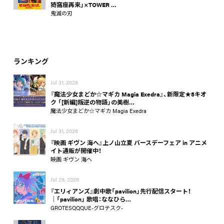
猗窩座再来」×TOWER …
鬼滅の刃
ランキング
Jul 31, 2026
『魔法少女まどか☆マギカ Magia Exedra』、新限定★5キオ
ク 「[新編]叛逆の物語」の美樹…
魔法少女まどか☆マギカ Magia Exedra
Jul 31, 2026
『映画 ギヴン 海へ』上ノ山立夏 バースデーフェア in アニメ
イト通販が開催中！
映画 ギヴン 海へ
Jul 29, 2026
『エリィアンズ』劇中歌「pavilion」先行配信スタート！
│「pavilion」 歌唱：ななひら…
GROTESQQQUE-グロテスク-