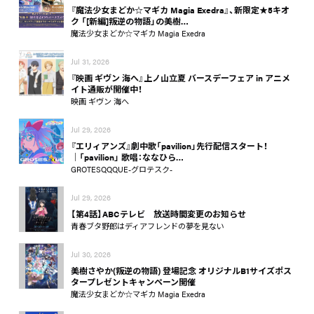
『魔法少女まどか☆マギカ Magia Exedra』、新限定★5キオ
ク 「[新編]叛逆の物語」の美樹…
魔法少女まどか☆マギカ Magia Exedra
Jul 31, 2026
『映画 ギヴン 海へ』上ノ山立夏 バースデーフェア in アニメ
イト通販が開催中！
映画 ギヴン 海へ
Jul 29, 2026
『エリィアンズ』劇中歌「pavilion」先行配信スタート！
│「pavilion」 歌唱：ななひら…
GROTESQQQUE-グロテスク-
Jul 29, 2026
【第4話】ABCテレビ 放送時間変更のお知らせ
青春ブタ野郎はディアフレンドの夢を見ない
Jul 30, 2026
美樹さやか(叛逆の物語) 登場記念 オリジナルB1サイズポス
タープレゼントキャンペーン開催
魔法少女まどか☆マギカ Magia Exedra