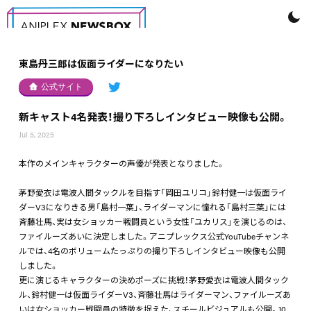
東島丹三郎は仮面ライダーになりたい
公式サイト
新キャスト4名発表！撮り下ろしインタビュー映像も公開。
Jul 5, 2025
本作のメインキャラクターの声優が発表となりました。
茅野愛衣は電波人間タックルを目指す「岡田ユリコ」鈴村健一は仮面ライ
ダーV3になりきる男「島村一葉」、ライダーマンに憧れる「島村三葉」には
斉藤壮馬、実は女ショッカー戦闘員という女性「ユカリス」を演じるのは、
ファイルーズあいに決定しました。アニプレックス公式YouTubeチャンネ
ルでは、4名のボリュームたっぷりの撮り下ろしインタビュー映像も公開
しました。
更に演じるキャラクターの決めポーズに挑戦！茅野愛衣は電波人間タック
ル、鈴村健一は仮面ライダーV3、斉藤壮馬はライダーマン、ファイルーズあ
いは女ショッカー戦闘員の特徴を捉えた、スチールビジュアルも公開。10