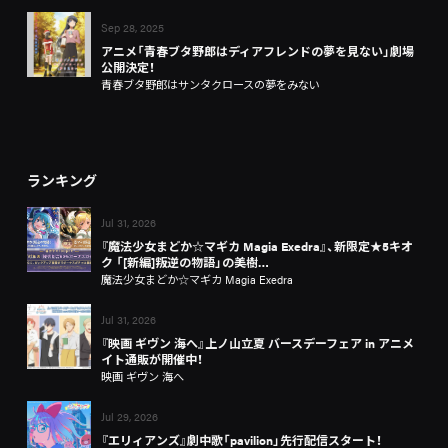
Sep 28, 2025
アニメ「青春ブタ野郎はディアフレンドの夢を見ない」劇場
公開決定！
青春ブタ野郎はサンタクロースの夢をみない
ランキング
Jul 31, 2026
『魔法少女まどか☆マギカ Magia Exedra』、新限定★5キオ
ク 「[新編]叛逆の物語」の美樹…
魔法少女まどか☆マギカ Magia Exedra
Jul 31, 2026
『映画 ギヴン 海へ』上ノ山立夏 バースデーフェア in アニメ
イト通販が開催中！
映画 ギヴン 海へ
Jul 29, 2026
『エリィアンズ』劇中歌「pavilion」先行配信スタート！