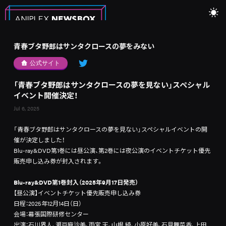
青春ブタ野郎はサンタクロースの夢をみない
公式サイト
「青春ブタ野郎はサンタクロースの夢を見ない」スペシャル
イベント開催決定！
Jul 6, 2025
「青春ブタ野郎はサンタクロースの夢を見ない」スペシャルイベントの開
催が決定しました！
Blu-ray&DVD第1巻には昼公演、第2巻には夜公演のイベントチケット優先
販売申し込み券が封入されます。
Blu-ray&DVD第1巻封入（2025年9月17日発売）
【昼公演】イベントチケット優先販売申し込み券
日程：2025年12月14日（日）
会場：幕張国際研修センター
出演：石川界人、瀬戸麻沙美、雨宮 天、山根 綺、小原好美、石見舞菜香、上田