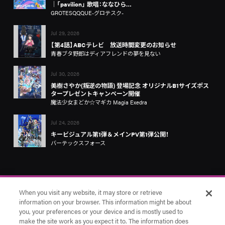
│「pavilion」 歌唱：ななひら…
GROTESQQQUE-グロテスク-
Jul 29, 2026
【第4話】ABCテレビ 放送時間変更のお知らせ
青春ブタ野郎はディアフレンドの夢を見ない
Jul 30, 2026
美樹さやか(叛逆の物語) 登場記念 オリジナルB1サイズポス
タープレゼントキャンペーン開催
魔法少女まどか☆マギカ Magia Exedra
Jul 24, 2026
キービジュアル第1弾＆メインPV第1弾公開！
バーテックスフォース
When you visit any website, it may store or retrieve
information on your browser. This information might be about
you, your preferences or your device and is mostly used to
make the site work as you expect it to. The information does