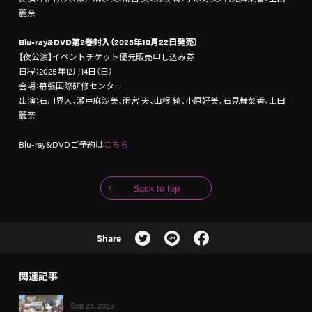
麗奈
Blu-ray&DVD第2巻封入（2025年10月22日発売）
【夜公演】イベントチケット優先販売申し込み券
日程：2025年12月14日（日）
会場：幕張国際研修センター
出演：石川界人、瀬戸麻沙美、雨宮 天、山根 綺、小原好美、石見舞菜香、上田
麗奈
Blu-ray&DVDご予約は
こちら
Back to top
Share
関連記事
Sep 26, 2025