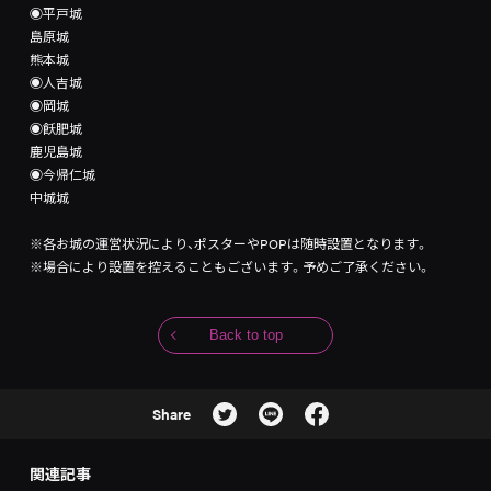
◉平戸城
島原城
熊本城
◉人吉城
◉岡城
◉飫肥城
鹿児島城
◉今帰仁城
中城城
※各お城の運営状況により、ポスターやPOPは随時設置となります。
※場合により設置を控えることもございます。予めご了承ください。
Back to top
Share
関連記事