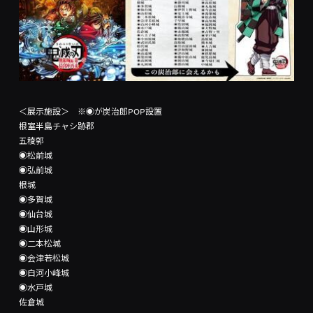
＜展示施設＞ ※◉が炭治郎POP設置
根室半島チャシ跡郡
五稜郭
◉松前城
◉弘前城
根城
◉多賀城
◉仙台城
◉山形城
◉二本松城
◉会津若松城
◉白河小峰城
◉水戸城
佐倉城