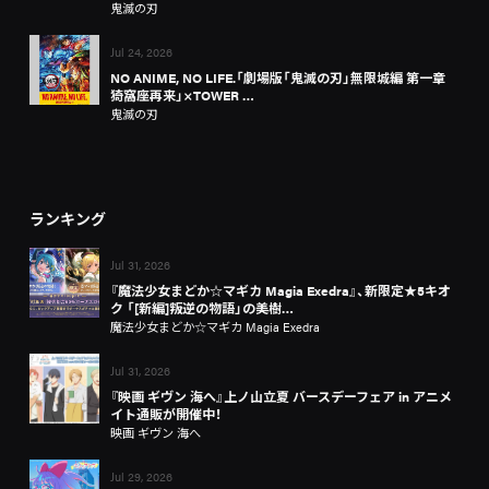
鬼滅の刃
Jul 24, 2026
NO ANIME, NO LIFE.「劇場版「鬼滅の刃」無限城編 第一章
猗窩座再来」×TOWER …
鬼滅の刃
ランキング
Jul 31, 2026
『魔法少女まどか☆マギカ Magia Exedra』、新限定★5キオ
ク 「[新編]叛逆の物語」の美樹…
魔法少女まどか☆マギカ Magia Exedra
Jul 31, 2026
『映画 ギヴン 海へ』上ノ山立夏 バースデーフェア in アニメ
イト通販が開催中！
映画 ギヴン 海へ
Jul 29, 2026