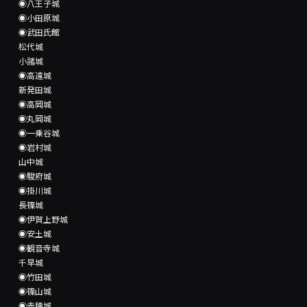
◉八王子城
◉小田原城
◉武田氏館
松代城
小諸城
◉高遠城
新発田城
◉高岡城
◉丸岡城
◉一乗谷城
◉岩村城
山中城
◉駿府城
◉掛川城
長篠城
◉伊賀上野城
◉安土城
◉観音寺城
千早城
◉竹田城
◉篠山城
◉赤穂城