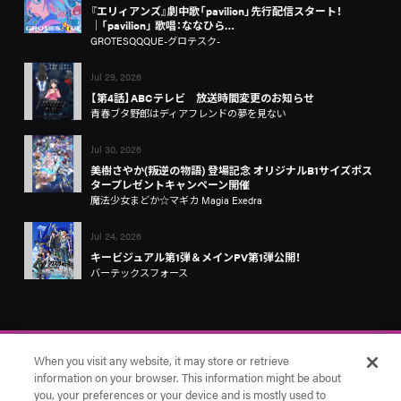
『エリィアンズ』劇中歌「pavilion」先行配信スタート！
│「pavilion」 歌唱：ななひら…
GROTESQQQUE-グロテスク-
Jul 29, 2026
【第4話】ABCテレビ 放送時間変更のお知らせ
青春ブタ野郎はディアフレンドの夢を見ない
Jul 30, 2026
美樹さやか(叛逆の物語) 登場記念 オリジナルB1サイズポス
タープレゼントキャンペーン開催
魔法少女まどか☆マギカ Magia Exedra
Jul 24, 2026
キービジュアル第1弾＆メインPV第1弾公開！
バーテックスフォース
When you visit any website, it may store or retrieve
information on your browser. This information might be about
you, your preferences or your device and is mostly used to