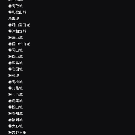
◉高取城
◉和歌山城
鳥取城
◉月山富田城
◉津和野城
◉津山城
◉備中松山城
◉岡山城
◉郡山城
◉広島城
◉岩国城
◉萩城
◉高松城
◉丸亀城
◉今治城
◉湯築城
◉松山城
◉高知城
◉福岡城
◉大野城
◉吉野ヶ里