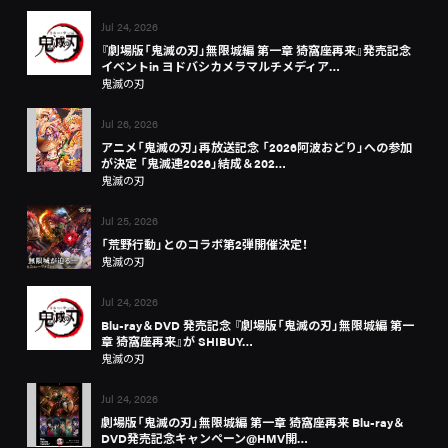
Jul 24, 2026
『劇場版「鬼滅の刃」無限城編 第一章 猗窩座再来』発売記念
イベントin ヨドバシカメラマルチメディア…
鬼滅の刃
Jul 26, 2026
アニメ「鬼滅の刃」再放送記念 「2026阿波おどり」への参加
が決定 「鬼滅連2026」結成＆202…
鬼滅の刃
Jul 25, 2026
「荒野行動」とのコラボ第2弾開催決定！
鬼滅の刃
Jul 24, 2026
Blu-ray＆DVD 発売記念 『劇場版「鬼滅の刃」無限城編 第一
章 猗窩座再来』が SHIBUY…
鬼滅の刃
Jul 24, 2026
劇場版「鬼滅の刃」無限城編 第一章 猗窩座再来 Blu-ray＆
DVD発売記念キャンペーン@HMV開…