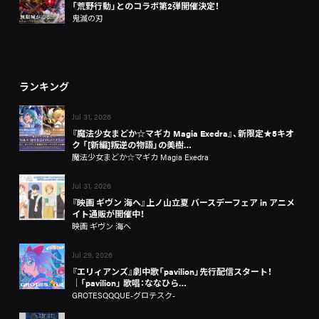
「荒野行動」とのコラボ第2弾開催決定！
鬼滅の刃
ランキング
Jul 31, 2026
『魔法少女まどか☆マギカ Magia Exedra』、新限定★5キオ
ク 「[新編]叛逆の物語」の美樹…
魔法少女まどか☆マギカ Magia Exedra
Jul 31, 2026
『映画 ギヴン 海へ』上ノ山立夏 バースデーフェア in アニメ
イト通販が開催中！
映画 ギヴン 海へ
Jul 29, 2026
『エリィアンズ』劇中歌「pavilion」先行配信スタート！
│「pavilion」 歌唱：ななひら…
GROTESQQQUE-グロテスク-