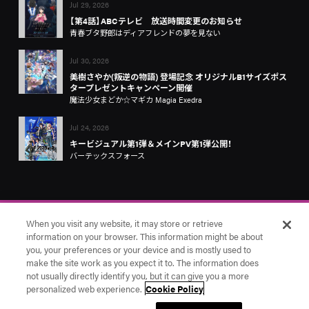
Jul 29, 2026
【第4話】ABCテレビ 放送時間変更のお知らせ
青春ブタ野郎はディアフレンドの夢を見ない
Jul 30, 2026
美樹さやか(叛逆の物語) 登場記念 オリジナルB1サイズポス
タープレゼントキャンペーン開催
魔法少女まどか☆マギカ Magia Exedra
Jul 24, 2026
キービジュアル第1弾＆メインPV第1弾公開！
バーテックスフォース
When you visit any website, it may store or retrieve
information on your browser. This information might be about
you, your preferences or your device and is mostly used to
make the site work as you expect it to. The information does
お問い合わせ
アニプレックス
Cookie Settings
not usually directly identify you, but it can give you a more
© Aniplex Inc. All rights reserved.
personalized web experience.
Cookie Policy