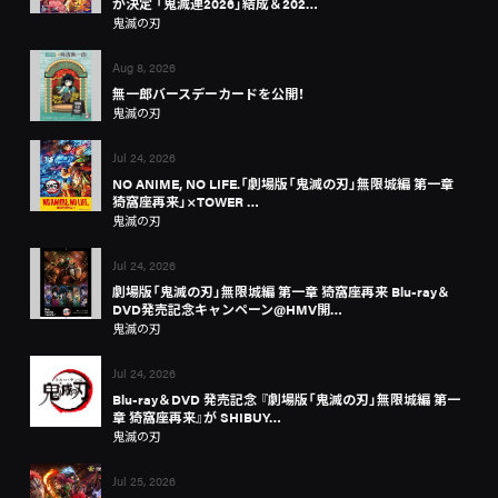
が決定 「鬼滅連2026」結成＆202…
鬼滅の刃
Aug 8, 2026
無一郎バースデーカードを公開！
鬼滅の刃
Jul 24, 2026
NO ANIME, NO LIFE.「劇場版「鬼滅の刃」無限城編 第一章
猗窩座再来」×TOWER …
鬼滅の刃
Jul 24, 2026
劇場版「鬼滅の刃」無限城編 第一章 猗窩座再来 Blu-ray＆
DVD発売記念キャンペーン@HMV開…
鬼滅の刃
Jul 24, 2026
Blu-ray＆DVD 発売記念 『劇場版「鬼滅の刃」無限城編 第一
章 猗窩座再来』が SHIBUY…
鬼滅の刃
Jul 25, 2026