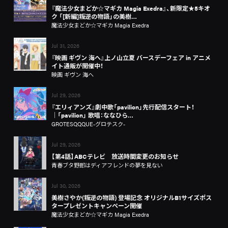
『魔法少女まどか☆マギカ Magia Exedra』、新限定★5キオ
ク 「[新編]叛逆の物語」の美樹…
魔法少女まどか☆マギカ Magia Exedra
Jul 31, 2026
『映画 ギヴン 海へ』上ノ山立夏 バースデーフェア in アニメ
イト通販が開催中！
映画 ギヴン 海へ
Jul 29, 2026
『エリィアンズ』劇中歌「pavilion」先行配信スタート！
│「pavilion」 歌唱：ななひら…
GROTESQQQUE-グロテスク-
Jul 29, 2026
【第4話】ABCテレビ 放送時間変更のお知らせ
青春ブタ野郎はディアフレンドの夢を見ない
Jul 30, 2026
美樹さやか(叛逆の物語) 登場記念 オリジナルB1サイズポス
タープレゼントキャンペーン開催
魔法少女まどか☆マギカ Magia Exedra