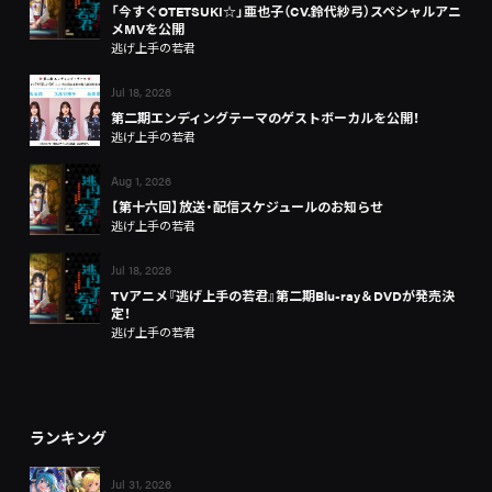
「今すぐOTETSUKI☆」亜也子（CV.鈴代紗弓）スペシャルアニ
メMVを公開
逃げ上手の若君
Jul 18, 2026
第二期エンディングテーマのゲストボーカルを公開！
逃げ上手の若君
Aug 1, 2026
【第十六回】放送・配信スケジュールのお知らせ
逃げ上手の若君
Jul 18, 2026
TVアニメ『逃げ上手の若君』第二期Blu-ray＆DVDが発売決
定！
逃げ上手の若君
ランキング
Jul 31, 2026