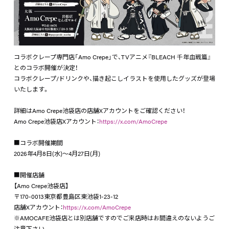
コラボクレープ専門店「Amo Crepe」で、TVアニメ『BLEACH 千年⾎戦篇』
とのコラボ開催が決定！
コラボクレープ/ドリンクや、描き起こしイラストを使用したグッズが登場
いたします。
詳細はAmo Crepe池袋店の店舗Xアカウントをご確認ください！
Amo Crepe池袋店Xアカウント：
https://x.com/AmoCrepe
■コラボ開催期間
2026年4月8日(水)〜4月27日(月)
■開催店舗
【Amo Crepe池袋店】
〒170-0013東京都豊島区東池袋1-23-12
店舗Xアカウント：
https://x.com/AmoCrepe
※AMOCAFE池袋店とは別店舗ですのでご来店時はお間違えのないようご
注意下さい