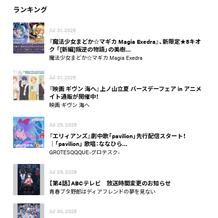
ランキング
Jul 31, 2026
『魔法少女まどか☆マギカ Magia Exedra』、新限定★5キオ
ク 「[新編]叛逆の物語」の美樹…
魔法少女まどか☆マギカ Magia Exedra
Jul 31, 2026
『映画 ギヴン 海へ』上ノ山立夏 バースデーフェア in アニメ
イト通販が開催中！
映画 ギヴン 海へ
Jul 29, 2026
『エリィアンズ』劇中歌「pavilion」先行配信スタート！
│「pavilion」 歌唱：ななひら…
GROTESQQQUE-グロテスク-
Jul 29, 2026
【第4話】ABCテレビ 放送時間変更のお知らせ
青春ブタ野郎はディアフレンドの夢を見ない
Jul 30, 2026