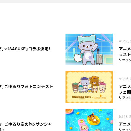
Aug 8,
」×『SASUKE』コラボ決定！
アニメ
ラスト
リラッ
Aug 6,
マ」ごゆるりフォトコンテスト
アニメ
フェ開
リラッ
Jul 18,
マ」ごゆるり空の旅×サンシャ
アニメ
催♪
リラッ