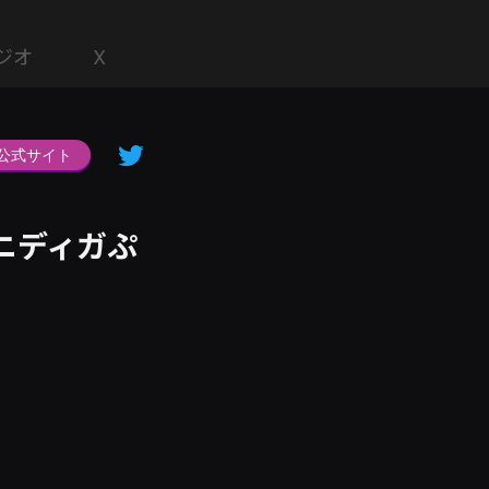
ジオ
X
公式サイト
ニディガぷ