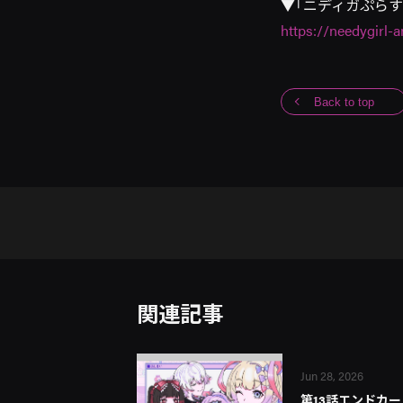
▼「ニディガぷらす
https://needygirl-
Back to top
関連記事
Jun 28, 2026
第13話エンドカ