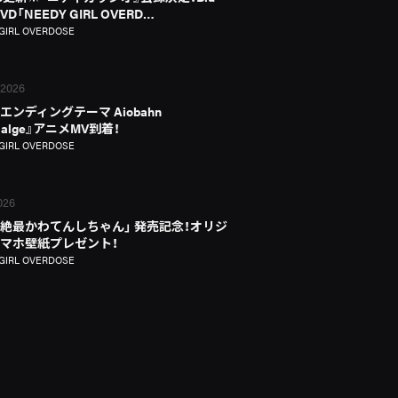
DVD「NEEDY GIRL OVERD…
GIRL OVERDOSE
 2026
エンディングテーマ Aiobahn
Galge』アニメMV到着！
GIRL OVERDOSE
2026
超絶最かわてんしちゃん」 発売記念！オリジ
マホ壁紙プレゼント！
GIRL OVERDOSE