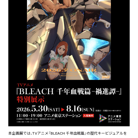
本企画展では、TVアニメ『BLEACH 千年血戦篇』の歴代キービジュアルを