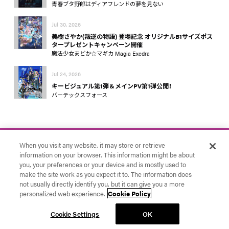
青春ブタ野郎はディアフレンドの夢を見ない
Jul 30, 2026
美樹さやか(叛逆の物語) 登場記念 オリジナルB1サイズポス
タープレゼントキャンペーン開催
魔法少女まどか☆マギカ Magia Exedra
Jul 24, 2026
キービジュアル第1弾＆メインPV第1弾公開！
バーテックスフォース
When you visit any website, it may store or retrieve
information on your browser. This information might be about
you, your preferences or your device and is mostly used to
make the site work as you expect it to. The information does
お問い合わせ
アニプレックス
Cookie Settings
not usually directly identify you, but it can give you a more
© Aniplex Inc. All rights reserved.
personalized web experience.
Cookie Policy
Cookie Settings
OK
News
YouTube
ランキング
イベント
ラジオ
X