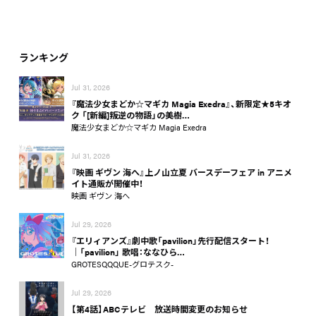
ランキング
Jul 31, 2026
『魔法少女まどか☆マギカ Magia Exedra』、新限定★5キオ
ク 「[新編]叛逆の物語」の美樹…
魔法少女まどか☆マギカ Magia Exedra
Jul 31, 2026
『映画 ギヴン 海へ』上ノ山立夏 バースデーフェア in アニメ
イト通販が開催中！
映画 ギヴン 海へ
Jul 29, 2026
『エリィアンズ』劇中歌「pavilion」先行配信スタート！
│「pavilion」 歌唱：ななひら…
GROTESQQQUE-グロテスク-
Jul 29, 2026
【第4話】ABCテレビ 放送時間変更のお知らせ