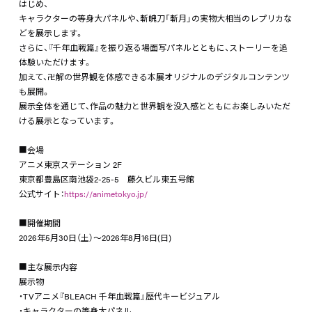
はじめ、
キャラクターの等身大パネルや、斬魄刀「斬月」の実物大相当のレプリカな
どを展示します。
さらに、『千年血戦篇』を振り返る場面写パネルとともに、ストーリーを追
体験いただけます。
加えて、卍解の世界観を体感できる本展オリジナルのデジタルコンテンツ
も展開。
展示全体を通じて、作品の魅力と世界観を没入感とともにお楽しみいただ
ける展示となっています。
■会場
アニメ東京ステーション 2F
東京都豊島区南池袋2-25-5 藤久ビル東五号館
公式サイト：
https://animetokyo.jp/
■開催期間
2026年5月30日（土）～2026年8月16日(日)
■主な展示内容
展示物
・TVアニメ『BLEACH 千年血戦篇』歴代キービジュアル
・キャラクターの等身大パネル