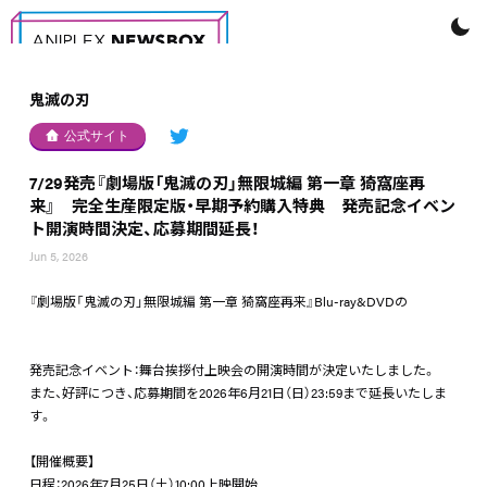
鬼滅の刃
公式サイト
7/29発売『劇場版「鬼滅の刃」無限城編 第一章 猗窩座再
来』 完全生産限定版・早期予約購入特典 発売記念イベン
ト開演時間決定、応募期間延長！
Jun 5, 2026
『劇場版「鬼滅の刃」無限城編 第一章 猗窩座再来』Blu-ray&DVDの
発売記念イベント：舞台挨拶付上映会の開演時間が決定いたしました。
また、好評につき、応募期間を2026年6月21日（日）23:59まで延長いたしま
す。
【開催概要】
日程：2026年7月25日（土）10:00上映開始