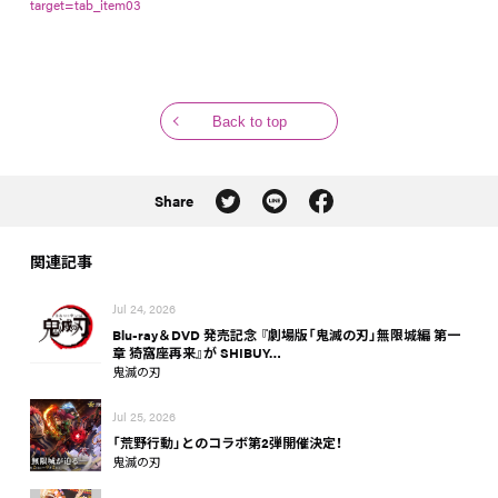
target=tab_item03
Back to top
Share
関連記事
Jul 24, 2026
Blu-ray＆DVD 発売記念 『劇場版「鬼滅の刃」無限城編 第一
章 猗窩座再来』が SHIBUY…
鬼滅の刃
Jul 25, 2026
「荒野行動」とのコラボ第2弾開催決定！
鬼滅の刃