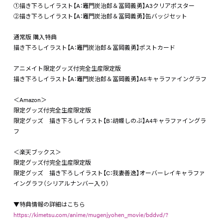
①描き下ろしイラスト【A：竈門炭治郎＆冨岡義勇】A3クリアポスター
②描き下ろしイラスト【A：竈門炭治郎＆冨岡義勇】缶バッジセット
通常版 購入特典
描き下ろしイラスト【A：竈門炭治郎＆冨岡義勇】ポストカード
アニメイト限定グッズ付完全生産限定版
描き下ろしイラスト【A：竈門炭治郎＆冨岡義勇】A5キャラファイングラフ
＜Amazon＞
限定グッズ付完全生産限定版
限定グッズ 描き下ろしイラスト【B：胡蝶しのぶ】A4キャラファイングラ
フ
＜楽天ブックス＞
限定グッズ付完全生産限定版
限定グッズ 描き下ろしイラスト【C：我妻善逸】オーバーレイキャラファ
イングラフ（シリアルナンバー入り）
▼特典情報の詳細はこちら
https://kimetsu.com/anime/mugenjyohen_movie/bddvd/?