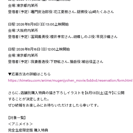
会場：東京都内某所
登壇者（予定）：竈門炭治郎役：花江夏樹さん、鎹鴉役：山崎たくみさん
日程：2026年8月9日（日）13:00上映開始
会場：大阪府内某所
登壇者（予定）：冨岡義勇役：櫻井孝宏さん、胡蝶しのぶ役：早見沙織さん
日程：2026年8月16日（日）12:00上映開始
会場：東京都内某所
登壇者（予定）：我妻善逸役：下野紘さん、獪岳役：細谷佳正さん
▼応募方法の詳細はこちら
https://kimetsu.com/anime/mugenjyohen_movie/bddvd/reservation/form.html
さらに、店舗別購入特典の描き下ろしイラストを【6月13日(土)正午】に公開
することが決定しました。
ぜひ続報をお楽しみにお待ちいただけましたら幸いです。
【対象一覧】
＜アニメイト＞
完全生産限定版 購入特典