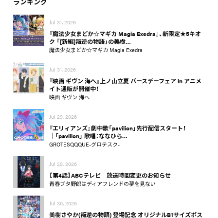
ランキング
Jul 31, 2026
『魔法少女まどか☆マギカ Magia Exedra』、新限定★5キオ
ク 「[新編]叛逆の物語」の美樹…
魔法少女まどか☆マギカ Magia Exedra
Jul 31, 2026
『映画 ギヴン 海へ』上ノ山立夏 バースデーフェア in アニメ
イト通販が開催中！
映画 ギヴン 海へ
Jul 29, 2026
『エリィアンズ』劇中歌「pavilion」先行配信スタート！
│「pavilion」 歌唱：ななひら…
GROTESQQQUE-グロテスク-
Jul 29, 2026
【第4話】ABCテレビ 放送時間変更のお知らせ
青春ブタ野郎はディアフレンドの夢を見ない
Jul 30, 2026
美樹さやか(叛逆の物語) 登場記念 オリジナルB1サイズポス