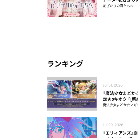
花ざかりの君たちへ
ランキング
Jul 31, 2026
『魔法少女まどか☆マギ
定★5キオク 「[
魔法少女まどか☆マギカ Ma
Jul 29, 2026
『エリィアンズ』劇中