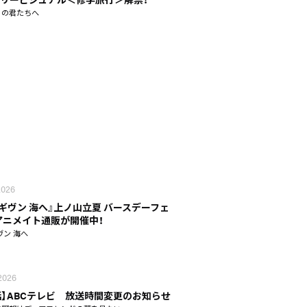
りの君たちへ
 2026
 ギヴン 海へ』上ノ山立夏 バースデーフェ
n アニメイト通販が開催中！
ヴン 海へ
 2026
話】ABCテレビ 放送時間変更のお知らせ