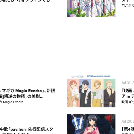
花ざか
Jul 31,
カ Magia Exedra』、新限
『映画
新編]叛逆の物語」の美樹…
ア i
gia Exedra
映画 ギ
Jul 29,
歌「pavilion」先行配信スタ
【第4