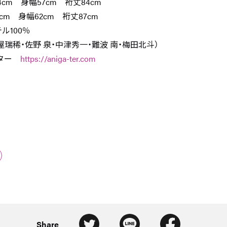
4cm 身幅57cm 裄丈84cm
cm 身幅62cm 裄丈87cm
ル100％
屋瑞稀・佐野 泉・中津秀一・難波 南・梅田北斗）
ーター
https://aniga-ter.com
Share