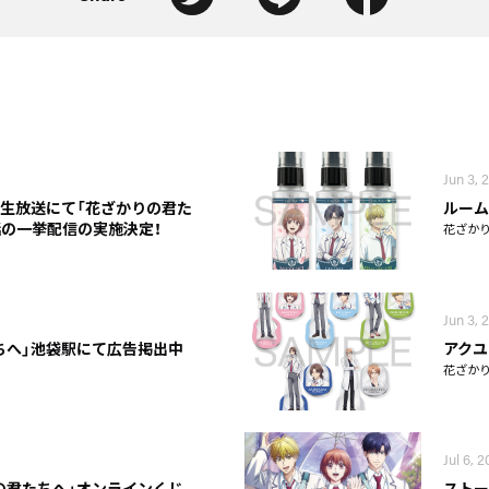
Jun 3, 
コ生放送にて「花ざかりの君た
ルーム
2話の一挙配信の実施決定！
花ざか
Jun 3, 
ちへ」池袋駅にて広告掲出中
アクユ
花ざか
Jul 6, 
の君たちへ」オンラインくじ
ストー