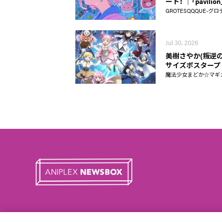
ート！ │「pavili
GROTESQQQUE-グロ
Jul 30, 2026
美樹さやか(叛逆の
サイズポスタープ
魔法少女まどか☆マギカ Ma