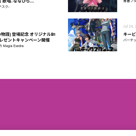
on」 歌唱：ななひら…
青春ブ
テスク-
Jul 24,
物語) 登場記念 オリジナルB1
キービ
レゼントキャンペーン開催
バーテ
gia Exedra