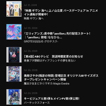
Jul 31, 2026
『映画 ギヴン 海へ』上ノ山立夏 バースデーフェア in アニメ
イト通販が開催中！
映画 ギヴン 海へ
Jul 29, 2026
『エリィアンズ』劇中歌「pavilion」先行配信スタート！
│「pavilion」 歌唱：ななひら…
GROTESQQQUE-グロテスク-
Jul 29, 2026
【第4話】ABCテレビ 放送時間変更のお知らせ
青春ブタ野郎はディアフレンドの夢を見ない
Jul 30, 2026
美樹さやか(叛逆の物語) 登場記念 オリジナルB1サイズポス
タープレゼントキャンペーン開催
魔法少女まどか☆マギカ Magia Exedra
Jul 24, 2026
キービジュアル第1弾＆メインPV第1弾公開！
バーテックスフォース