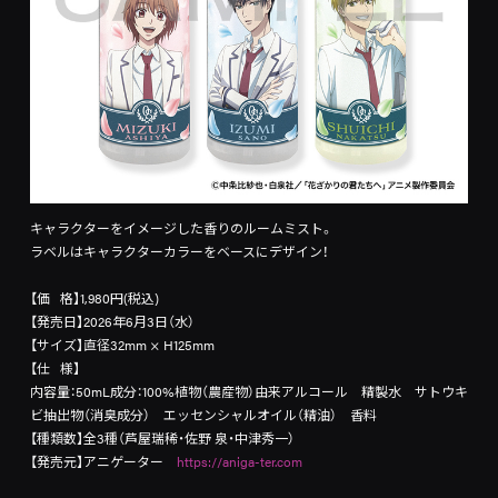
キャラクターをイメージした香りのルームミスト。
ラベルはキャラクターカラーをベースにデザイン！
【価 格】1,980円(税込)
【発売日】2026年6月3日（水）
【サイズ】直径32mm × H125mm
【仕 様】
内容量：50mL成分：100%植物（農産物）由来アルコール 精製水 サトウキ
ビ抽出物（消臭成分） エッセンシャルオイル（精油） 香料
【種類数】全3種（芦屋瑞稀・佐野 泉・中津秀一）
【発売元】アニゲーター
https://aniga-ter.com