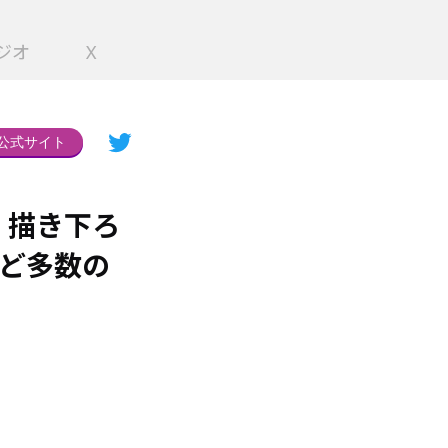
ジオ
X
公式サイト
 描き下ろ
など多数の