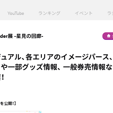
YouTube
ランキング
イベント
ラ
Order展 -星見の回廊-
ュアル、各エリアのイメージパース、
や一部グッズ情報、 一般券売情報
！
を公開！】