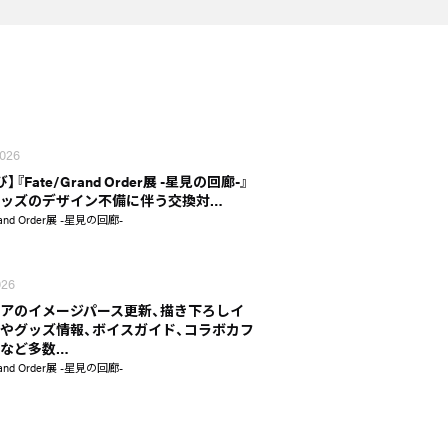
2026
】『Fate/Grand Order展 -星見の回廊-』
ッズのデザイン不備に伴う交換対…
rand Order展 -星見の回廊-
026
アのイメージパース更新、描き下ろしイ
やグッズ情報、ボイスガイド、コラボカフ
など多数…
rand Order展 -星見の回廊-