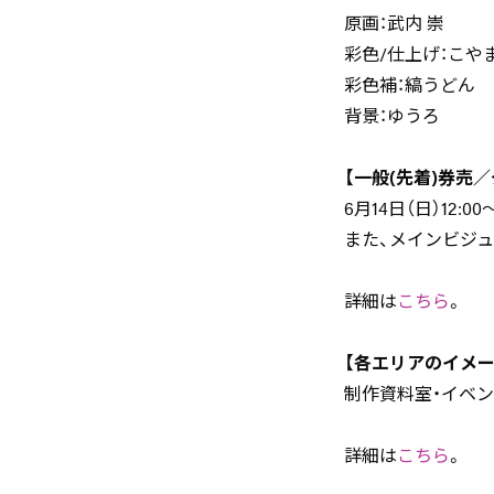
原画：武内 崇
彩色/仕上げ：こや
彩色補：縞うどん
背景：ゆうろ
【一般(先着)券売
6月14日（日）12
また、メインビジ
詳細は
こちら
。
【各エリアのイメー
制作資料室・イベ
詳細は
こちら
。