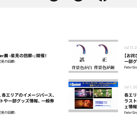
Jul 17, 
Order展 -星見の回廊-』開催！
【お詫び
一部グ
 -星見の回廊-
Fate/G
Jul 1, 2
、各エリアのイメージパース、
各エリ
トや一部グッズ情報、 一般券
ラスト
ェ情報
 -星見の回廊-
Fate/G