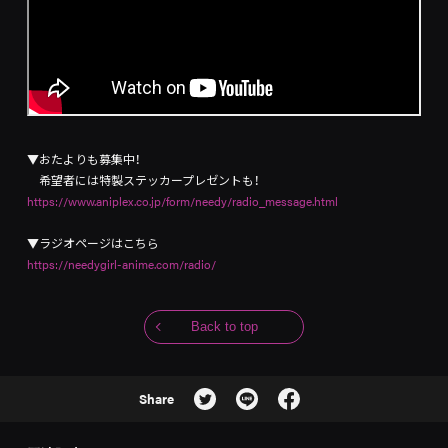
▼おたよりも募集中！
希望者には特製ステッカープレゼントも！
https://www.aniplex.co.jp/form/needy/radio_message.html
▼ラジオページはこちら
https://needygirl-anime.com/radio/
Back to top
Share