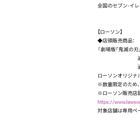
全国のセブン-イレ
【ローソン】
◆店頭販売商品：
『劇場版「鬼滅の刃
通常版Blu-ay 
通常版DVD AN
ローソンオリジナ
※数量限定のため
※ローソン販売
https://www.lawso
対象店舗は専用ペ