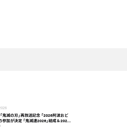
 2026
「鬼滅の刃」再放送記念 「2026阿波おど
の参加が決定 「鬼滅連2026」結成＆202…
刃