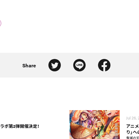
Share
Jul 26,
コラボ第2弾開催決定！
アニメ
り」へ
鬼滅の