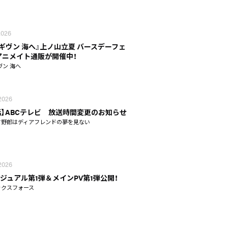
 2026
 ギヴン 海へ』上ノ山立夏 バースデーフェ
n アニメイト通販が開催中！
ヴン 海へ
 2026
話】ABCテレビ 放送時間変更のお知らせ
タ野郎はディアフレンドの夢を見ない
 2026
ジュアル第1弾＆メインPV第1弾公開！
ックスフォース