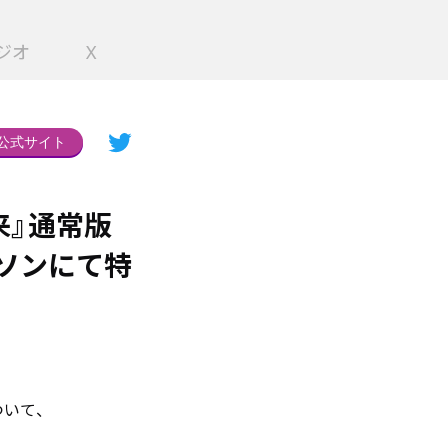
ジオ
X
公式サイト
来』通常版
ーソンにて特
ついて、