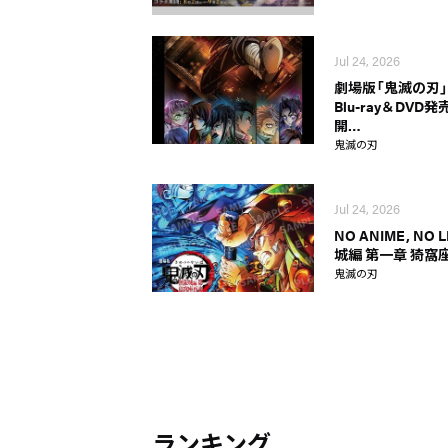
Jul 24, 2026
劇場版「鬼滅の刃」
Blu-ray＆DV
開…
鬼滅の刃
Jul 24, 2026
NO ANIME, N
城編 第一章 猗窩座
鬼滅の刃
ランキング