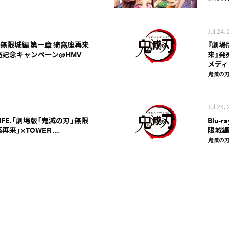
Jul 24,
無限城編 第一章 猗窩座再来
『劇場
D発売記念キャンペーン@HMV
来』発
メディ
鬼滅の
Jul 24,
O LIFE.「劇場版「鬼滅の刃」無限
Blu-
再来」×TOWER …
限城編
鬼滅の