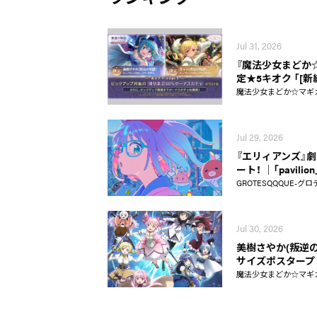
Jul 31, 2026
『魔法少女まどか☆マギ
定★5キオク 「[
魔法少女まどか☆マギカ Ma
Jul 29, 2026
『エリィアンズ』劇中
ート！ │「pavili
GROTESQQQUE-グロ
Jul 30, 2026
美樹さやか(叛逆の
サイズポスタープ
魔法少女まどか☆マギカ Ma