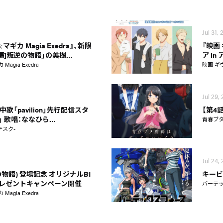
Jul 31,
カ Magia Exedra』、新限
『映画
新編]叛逆の物語」の美樹…
ア i
gia Exedra
映画 ギ
Jul 29,
歌「pavilion」先行配信スタ
【第4
on」 歌唱：ななひら…
青春ブ
テスク-
Jul 24,
物語) 登場記念 オリジナルB1
キービ
レゼントキャンペーン開催
バーテ
gia Exedra