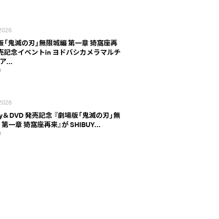
 2026
版「鬼滅の刃」無限城編 第一章 猗窩座再
売記念イベントin ヨドバシカメラマルチ
ア…
刃
 2026
ray＆DVD 発売記念 『劇場版「鬼滅の刃」無
 第一章 猗窩座再来』が SHIBUY…
刃