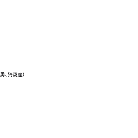
勇、猗窩座）