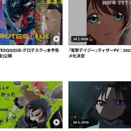
Jul 7, 2026
TESQQQUE-グロテスク-』本予告
『電撃デイジー』ティザーPV｜202
金)公開
メ化決定
Jul 3, 2026