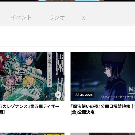
イベント
ラジオ
X
Jul 31, 2026
 心のレゾナンス』第五弾ティザー
『魔法使いの夜』公開日解禁映像｜1
公開】
(金)公開決定