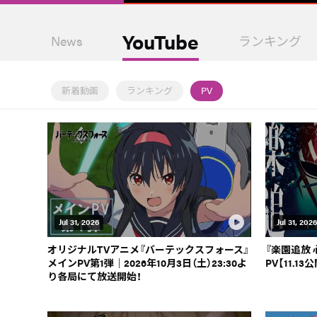
YouTube
News
ランキング
新着動画
ランキング
PV
Jul 31, 2026
Jul 31, 2026
オリジナルTVアニメ『バーテックスフォース』
『楽園追放
メインPV第1弾｜2026年10月3日（土）23:30よ
PV【11.13
り各局にて放送開始！