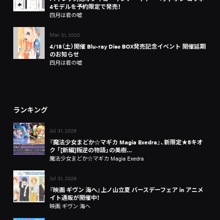
4モデルを予約限定で発売！
四月は君の嘘
Mar 31, 2020
4/18（土）開催 Blu-ray Disc BOX発売記念イベント 開催延期
のお知らせ
四月は君の嘘
ランキング
Jul 31, 2026
『魔法少女まどか☆マギカ Magia Exedra』、新限定★5キオ
ク 「[新編]叛逆の物語」の美樹…
魔法少女まどか☆マギカ Magia Exedra
Jul 31, 2026
『映画 ギヴン 海へ』上ノ山立夏 バースデーフェア in アニメ
イト通販が開催中！
映画 ギヴン 海へ