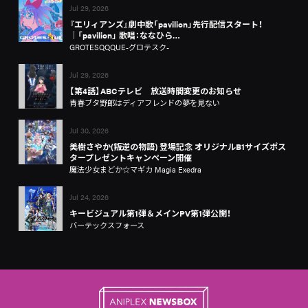
Jul 29, 2026
『エリィアンズ』劇中歌「pavilion」先行配信スタート！
│「pavilion」 歌唱：ななひら…
GROTESQQQUE-グロテスク-
Jul 29, 2026
【第4話】ABCテレビ 放送時間変更のお知らせ
青春ブタ野郎はディアフレンドの夢を見ない
Jul 30, 2026
美樹さやか(叛逆の物語) 登場記念 オリジナルB1サイズポス
タープレゼントキャンペーン開催
魔法少女まどか☆マギカ Magia Exedra
Jul 24, 2026
キービジュアル第1弾＆メインPV第1弾公開！
バーテックスフォース