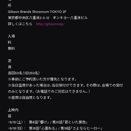
Gibson Brands Showroom TOKYO 2F
東京都中央区八重洲2-3-12 オンキヨー八重洲ビル
詳しくはこちら
http://gibsonsr.jp/
入場
無料
定
各回50名（1日250名）
※事前にご予約頂いた方が優先となります。
※当日空席があった場合は、当日受付ができます。その際は、会場での受付
のみとなります。（お電話でのご対応はできません。）
※座席は自由席となります。
上映内
・9/10（土） ： 第8話「響け」 / 第10話「君といた景色」
・9/18（日） ： 第18話「心重ねる」 / 第19話「さよならヒーロー」