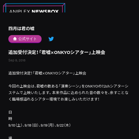
四月は君の嘘
公式サイト
追加受付決定！「君嘘×ONKYOシアター」上映会
Sep 8, 2016
追加受付決定！「君嘘×ONKYOシアター」上映会
今回の上映会は、君嘘の数ある「演奏シーン」をONKYOの7.2chシアターシ
ステムで上映いたします。本来作品に込められた音の数々を、余すことな
く臨場感溢れるシアター環境でお楽しみいただけます！
日
9/10（土）、9/18（日）、9/19（月）、9/22（木）
場