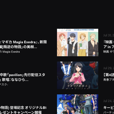
Jul 31,
カ Magia Exedra』、新限
『映画
新編]叛逆の物語」の美樹…
ア i
gia Exedra
映画 ギ
Jul 29,
歌「pavilion」先行配信スタ
【第4
on」 歌唱：ななひら…
青春ブ
テスク-
Jul 24,
物語) 登場記念 オリジナルB1
キービ
レゼントキャンペーン開催
バーテ