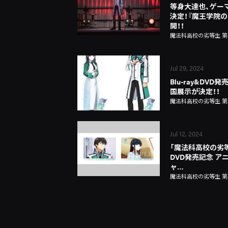
等身大達也、ゲーマ
決定！『魔王学院
開！！
魔法科高校の劣等生 第
Jul 29, 2024
Blu-ray&DV
国展示が決定！！
魔法科高校の劣等生 第
Jul 12, 2024
「魔法科高校の劣等生
DVD発売記念 
ャ…
魔法科高校の劣等生 第