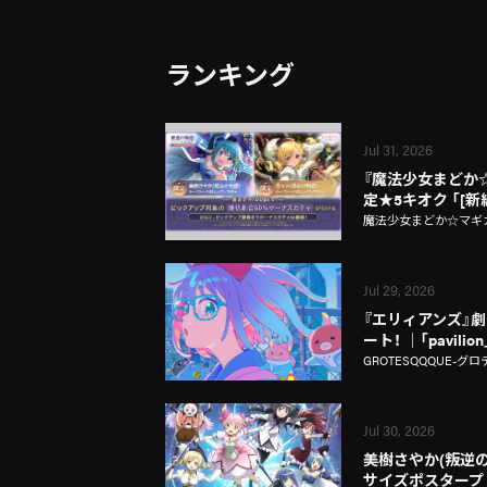
ランキング
Jul 31, 2026
『魔法少女まどか☆マギ
定★5キオク 「[
魔法少女まどか☆マギカ Ma
Jul 29, 2026
『エリィアンズ』劇中
ート！ │「pavili
GROTESQQQUE-グロ
Jul 30, 2026
美樹さやか(叛逆の
サイズポスタープ