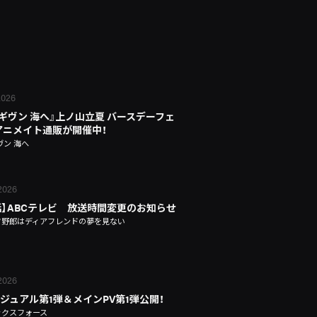
 2026
 ギヴン 海へ』上ノ山立夏 バースデーフェ
n アニメイト通販が開催中！
ヴン 海へ
 2026
話】ABCテレビ 放送時間変更のお知らせ
タ野郎はディアフレンドの夢を見ない
 2026
ジュアル第1弾＆メインPV第1弾公開！
ックスフォース