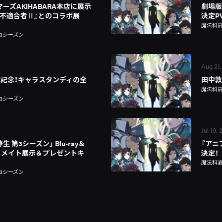
ーズAKIHABARA本店に展示
劇場版
の不適合者Ⅱ』とのコラボ展
決定PV
魔法科高
3シーズン
Aug 21,
D発売記念！キャラスタンディの全
田中敦
魔法科高
3シーズン
Jul 19,
 第3シーズン」 Blu-ray＆
『アニ
アニメイト展示＆プレゼントキ
決定！
魔法科高
3シーズン