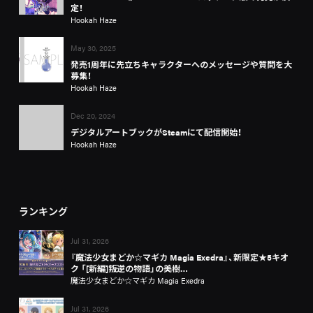
定！
Hookah Haze
May 30, 2025
発売1周年に先立ちキャラクターへのメッセージや質問を大
募集！
Hookah Haze
Dec 20, 2024
デジタルアートブックがSteamにて配信開始！
Hookah Haze
ランキング
Jul 31, 2026
『魔法少女まどか☆マギカ Magia Exedra』、新限定★5キオ
ク 「[新編]叛逆の物語」の美樹…
魔法少女まどか☆マギカ Magia Exedra
Jul 31, 2026