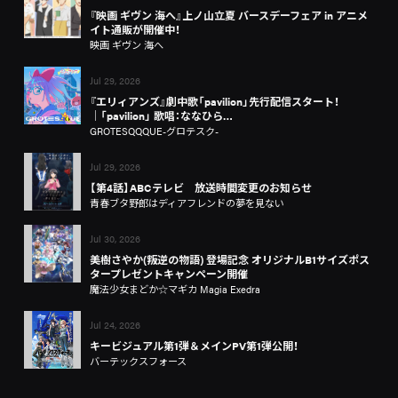
『映画 ギヴン 海へ』上ノ山立夏 バースデーフェア in アニメ
イト通販が開催中！
映画 ギヴン 海へ
Jul 29, 2026
『エリィアンズ』劇中歌「pavilion」先行配信スタート！
│「pavilion」 歌唱：ななひら…
GROTESQQQUE-グロテスク-
Jul 29, 2026
【第4話】ABCテレビ 放送時間変更のお知らせ
青春ブタ野郎はディアフレンドの夢を見ない
Jul 30, 2026
美樹さやか(叛逆の物語) 登場記念 オリジナルB1サイズポス
タープレゼントキャンペーン開催
魔法少女まどか☆マギカ Magia Exedra
Jul 24, 2026
キービジュアル第1弾＆メインPV第1弾公開！
バーテックスフォース