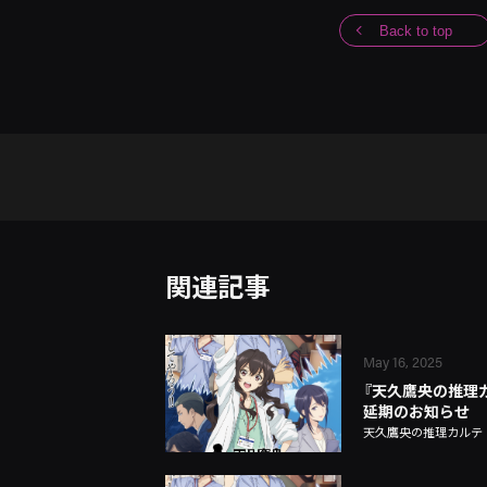
Back to top
関連記事
May 16, 2025
『天久鷹央の推理カルテ
延期のお知らせ
天久鷹央の推理カルテ