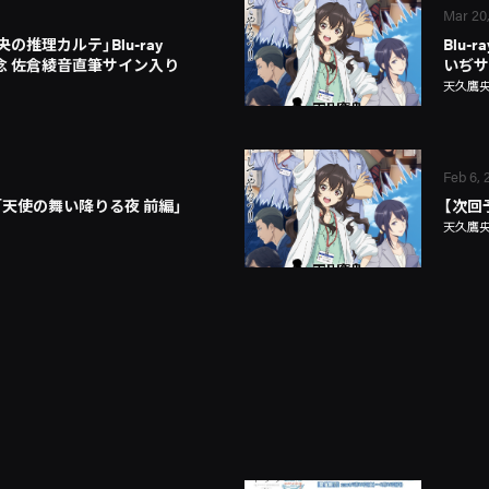
Mar 20
の推理カルテ」Blu-ray
Blu
売記念 佐倉綾音直筆サイン入り
いぢサ
天久鷹
Feb 6, 
「天使の舞い降りる夜 前編」
【次回
天久鷹