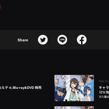
Share
Feb 14,
 4』Blu-ray&DVD 発売
キャラ
（CV.
天久鷹