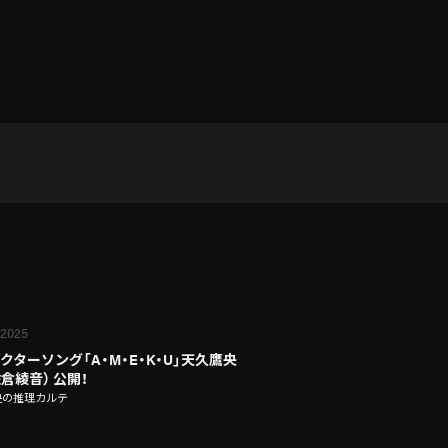
 2025
クターソング「A・M・E・K・U」天久鷹央
佐倉綾音） 公開！
央の推理カルテ