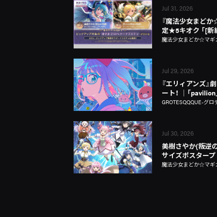
Jul 31, 2026
『魔法少女まどか☆マギ
定★5キオク 「[
魔法少女まどか☆マギカ Ma
Jul 29, 2026
『エリィアンズ』劇中
ート！ │「pavili
GROTESQQQUE-グロ
Jul 30, 2026
美樹さやか(叛逆の
サイズポスタープ
魔法少女まどか☆マギカ Ma