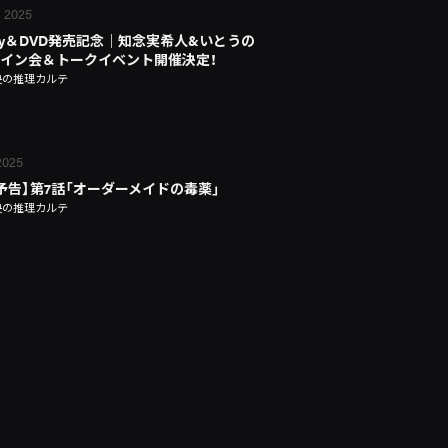
, 2025
-ray＆DVD発売記念｜知念実希人&いとうの
イン会＆トークイベント開催決定！
央の推理カルテ
2025
予告】第7話「オーダーメイドの毒薬」
央の推理カルテ