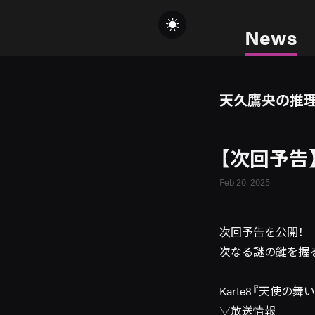
News
天久鷹央の推
【次回予告
Feb 20, 2025
次回予告を公開！
次なる謎の鍵を握るは
Karte8『天使の
▽放送情報