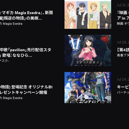
Jul 31,
カ Magia Exedra』、新限
『映画
新編]叛逆の物語」の美樹…
ア i
gia Exedra
映画 ギ
Jul 29,
歌「pavilion」先行配信スタ
【第4
on」 歌唱：ななひら…
青春ブ
テスク-
Jul 24,
物語) 登場記念 オリジナルB1
キービ
レゼントキャンペーン開催
バーテ
gia Exedra