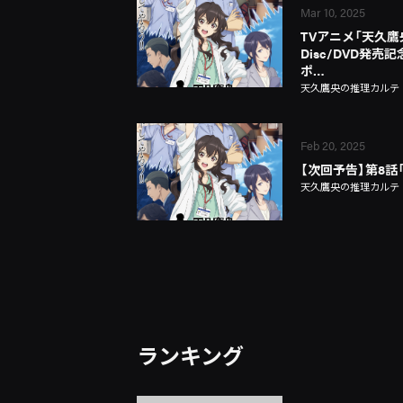
Mar 10, 2025
TVアニメ「天久鷹央
Disc/DVD発
ポ…
天久鷹央の推理カルテ
Feb 20, 2025
【次回予告】第8話
天久鷹央の推理カルテ
ランキング