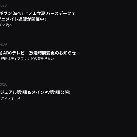
 2026
 ギヴン 海へ』上ノ山立夏 バースデーフェ
n アニメイト通販が開催中！
ヴン 海へ
 2026
話】ABCテレビ 放送時間変更のお知らせ
タ野郎はディアフレンドの夢を見ない
 2026
ジュアル第1弾＆メインPV第1弾公開！
ックスフォース