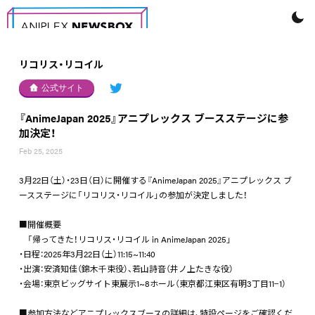
リコリス・リコイル
公式サイト
『AnimeJapan 2025』アニプレックス ブースステージに参
加決定！
Feb 25, 2025
3月22日（土）・23日（日）に開催する『AnimeJapan 2025』アニプレックス ブ
ースステージに「リコリス・リコイル」の参加が決定しました！
■開催概要
「帰ってきた！リコリス・リコイル in AnimeJapan 2025」
・日程：2025年3月22日（土）11:15~11:40
・出演：安済知佳（錦木千束役）、若山詩音（井ノ上たきな役）
・会場：東京ビッグサイト東展示1~8ホール（東京都江東区有明3丁目11−1）
■参加方法などアニプレックスブースの詳細は、特設ページをご確認くだ