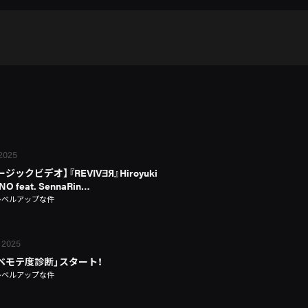
 2025
ジックビデオ】『REVIVƎЯ』Hiroyuki
O feat. SennaRin…
レベルアップな件
 2025
ベモテ度診断」スタート！
レベルアップな件