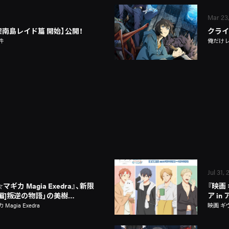
Mar 23
架南島レイド篇 開始】公開！
クライマ
件
俺だけ
Jul 31,
カ Magia Exedra』、新限
『映画
新編]叛逆の物語」の美樹…
ア i
gia Exedra
映画 ギ