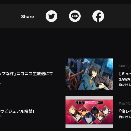
Share
Mar 2,
ップな件」ニコニコ生放送にて
【ミュー
SAWAN
件
俺だけ
Feb 23,
ドウビジュアル解禁！
「俺レ
件
俺だけ