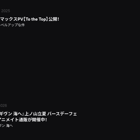
, 2025
ックスPV【To the Top】公開！
レベルアップな件
 2026
 ギヴン 海へ』上ノ山立夏 バースデーフェ
n アニメイト通販が開催中！
ヴン 海へ