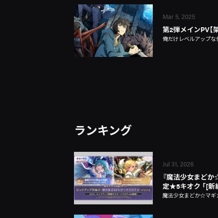
Mar 5, 2025
第2弾メインPV【
俺だけレベルアップな
ランキング
Jul 31, 2026
『魔法少女まどか☆マギ
定★5キオク 「[
魔法少女まどか☆マギカ Ma