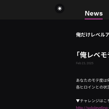
News
俺だけレベル
「俺レベモ
Feb 23, 2025
あなたのモテ度は
各ヒロインとの状
▼チャレンジはこ
http://sololeveling