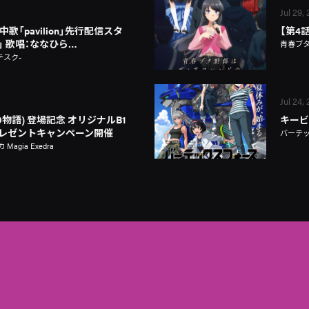
Jul 29,
歌「pavilion」先行配信スタ
【第4
on」 歌唱：ななひら…
青春ブ
テスク-
Jul 24,
物語) 登場記念 オリジナルB1
キービ
レゼントキャンペーン開催
バーテ
gia Exedra