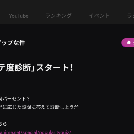
YouTube
ランキング
イベント
ラ
アップな件
テ度診断」スタート！
何パーセント？
況に応じた設問に答えて診断しよう💭
ちら
-anime.net/special/popularityquiz/