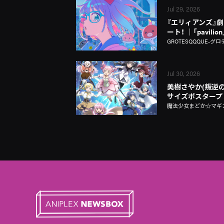
Jul 29, 2026
『エリィアンズ』劇中
ート！ │「pavili
GROTESQQQUE-グロ
Jul 30, 2026
美樹さやか(叛逆の
サイズポスタープ
魔法少女まどか☆マギカ Ma