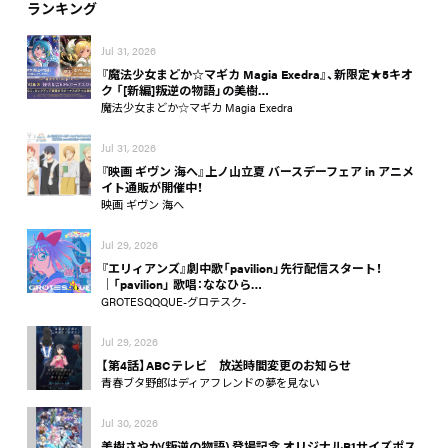
ランキング
Jul 31, 2026
『魔法少女まどか☆マギカ Magia Exedra』、新限定★5キオ
ク 「[新編]叛逆の物語」の美樹…
魔法少女まどか☆マギカ Magia Exedra
Jul 31, 2026
『映画 ギヴン 海へ』上ノ山立夏 バースデーフェア in アニメ
イト通販が開催中！
映画 ギヴン 海へ
Jul 29, 2026
『エリィアンズ』劇中歌「pavilion」先行配信スタート！
│「pavilion」 歌唱：ななひら…
GROTESQQQUE-グロテスク-
Jul 29, 2026
【第4話】ABCテレビ 放送時間変更のお知らせ
青春ブタ野郎はディアフレンドの夢を見ない
Jul 30, 2026
美樹さやか(叛逆の物語) 登場記念 オリジナルB1サイズポス