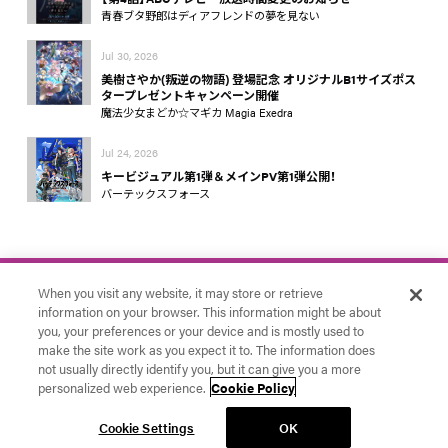
青春ブタ野郎はディアフレンドの夢を見ない
Jul 30, 2026
美樹さやか(叛逆の物語) 登場記念 オリジナルB1サイズポス
タープレゼントキャンペーン開催
魔法少女まどか☆マギカ Magia Exedra
Jul 24, 2026
キービジュアル第1弾＆メインPV第1弾公開！
バーテックスフォース
When you visit any website, it may store or retrieve
information on your browser. This information might be about
you, your preferences or your device and is mostly used to
make the site work as you expect it to. The information does
お問い合わせ
アニプレックス
Cookie Settings
not usually directly identify you, but it can give you a more
© Aniplex Inc. All rights reserved.
personalized web experience.
Cookie Policy
Cookie Settings
OK
News
YouTube
ランキング
イベント
ラジオ
X