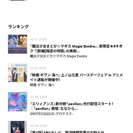
ランキング
Jul 31, 2026
『魔法少女まどか☆マギカ Magia Exedra』、新限定★5キオ
ク 「[新編]叛逆の物語」の美樹…
魔法少女まどか☆マギカ Magia Exedra
Jul 31, 2026
『映画 ギヴン 海へ』上ノ山立夏 バースデーフェア in アニメ
イト通販が開催中！
映画 ギヴン 海へ
Jul 29, 2026
『エリィアンズ』劇中歌「pavilion」先行配信スタート！
│「pavilion」 歌唱：ななひら…
GROTESQQQUE-グロテスク-
Jul 29, 2026
【第4話】ABCテレビ 放送時間変更のお知らせ