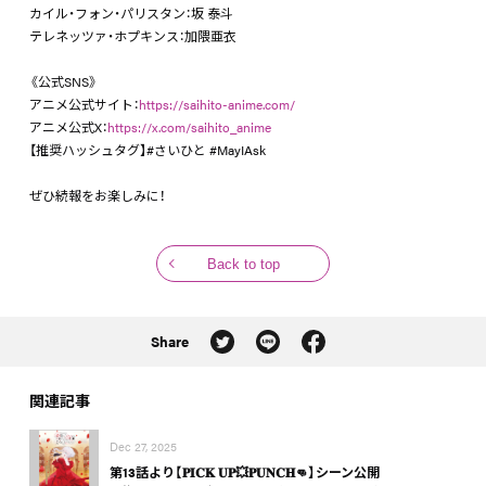
カイル・フォン・パリスタン：坂 泰斗
テレネッツァ・ホプキンス：加隈亜衣
《公式SNS》
アニメ公式サイト：
https://saihito-anime.com/
アニメ公式X：
https://x.com/saihito_anime
【推奨ハッシュタグ】#さいひと #MayIAsk
ぜひ続報をお楽しみに！
Back to top
Share
関連記事
Dec 27, 2025
第13話より【𝐏𝐈𝐂𝐊 𝐔𝐏💥𝐏𝐔𝐍𝐂𝐇👊】シーン公開