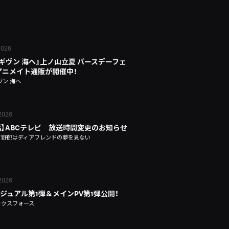
 2026
 ギヴン 海へ』上ノ山立夏 バースデーフェ
n アニメイト通販が開催中！
ヴン 海へ
 2026
話】ABCテレビ 放送時間変更のお知らせ
タ野郎はディアフレンドの夢を見ない
 2026
ジュアル第1弾＆メインPV第1弾公開！
ックスフォース