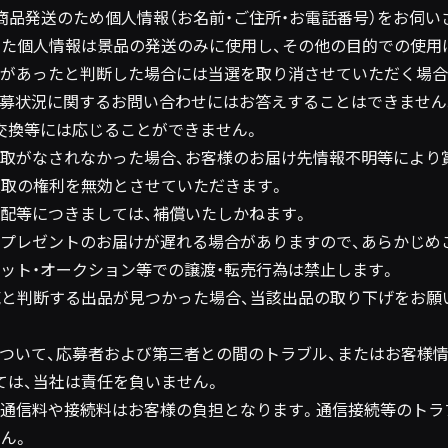
商品発送のため個人情報（お名前・ご住所・お電話番号）をお伺
した個人情報は景品の発送のみに使用し、その他の目的での使用
募があったと判断した場合には当選を取り消させていただく場合
応募状況に関するお問い合わせにはお答えすることはできません
・交換等には応じることができません。
受取がなされなかった場合、お客様のお届け先情報不明等により
受取の権利を無効とさせていただきます。
不配等につきましては、補償いたしかねます。
りプレゼントのお届けが遅れる場合がありますので、あらかじめ
ネット・オークション等での譲渡・転売行為は禁止します。
売と判断する出品が見つかった場合、当該出品の取り下げをお願
について、応募者および第三者との間のトラブル、またはお客様
ては、当社は責任を負いません。
の通信料や接続料はお客様の負担となります。通信接続等のトラ
ん。