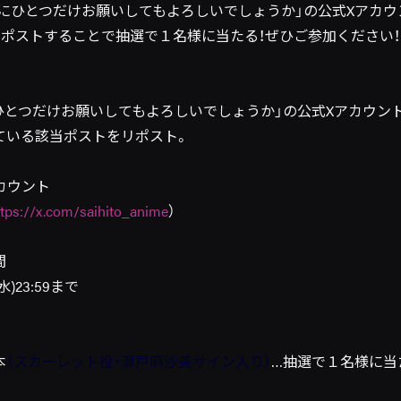
後にひとつだけお願いしてもよろしいでしょうか」の公式Xアカ
リポストすることで抽選で１名様に当たる！ぜひご参加ください！
にひとつだけお願いしてもよろしいでしょうか」の公式Xアカウン
ている該当ポストをリポスト。
カウント
ttps://x.com/saihito_anime
）
間
水)23:59まで
本
（スカーレット
役・瀬戸麻沙美サイン入り
）
…抽選で１名様に当