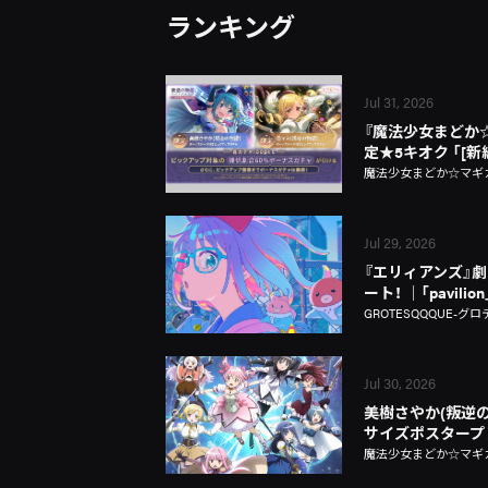
ランキング
Jul 31, 2026
『魔法少女まどか☆マギ
定★5キオク 「[
魔法少女まどか☆マギカ Ma
Jul 29, 2026
『エリィアンズ』劇中
ート！ │「pavili
GROTESQQQUE-グロ
Jul 30, 2026
美樹さやか(叛逆の
サイズポスタープ
魔法少女まどか☆マギカ Ma