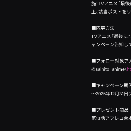
施！TVアニメ「最
上、該当ポストを
■応募方法
TVアニメ「最後
ャンペーン告知し
■フォロー対象ア
@saihito_anime（
h
■キャンペーン期
～2025年12月31日(
■プレゼント商品
第13話アフレコ台