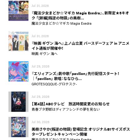
Jul 31, 2026
『魔法少女まどか☆マギカ Magia Exedra』、新限定★5キオ
ク 「[新編]叛逆の物語」の美樹…
魔法少女まどか☆マギカ Magia Exedra
Jul 31, 2026
『映画 ギヴン 海へ』上ノ山立夏 バースデーフェア in アニメ
イト通販が開催中！
映画 ギヴン 海へ
Jul 29, 2026
『エリィアンズ』劇中歌「pavilion」先行配信スタート！
│「pavilion」 歌唱：ななひら…
GROTESQQQUE-グロテスク-
Jul 29, 2026
【第4話】ABCテレビ 放送時間変更のお知らせ
青春ブタ野郎はディアフレンドの夢を見ない
Jul 30, 2026
美樹さやか(叛逆の物語) 登場記念 オリジナルB1サイズポス
タープレゼントキャンペーン開催
魔法少女まどか☆マギカ Magia Exedra