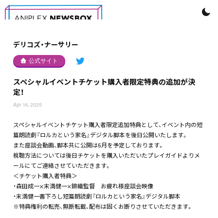
デリコズ・ナーサリー
公式サイト
スペシャルイベントチケット購入者限定特典の追加が決
定！
Apr 14, 2025
スペシャルイベントチケット購入者限定追加特典として、イベント内の短
篇朗読劇『ロルカという家名』デジタル脚本を後日公開いたします。
また座談会動画、脚本共に公開は5月を予定しております。
視聴方法については後日チケットを購入いただいたプレイガイドよりメ
ールにてご連絡させていただきます。
＜チケット購入者特典＞
・森田成一×末満健一×錦織監督 お疲れ様座談会映像
・末満健一書下ろし短篇朗読劇『ロルカという家名』デジタル脚本
※特典権利の転売、無断転載、配布は固くお断りさせていただきます。