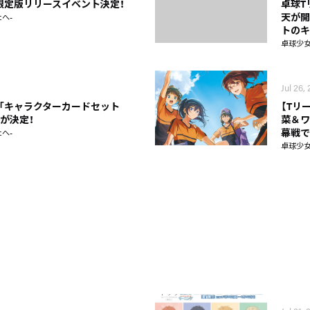
生産限定版リリースイベント決定！
卓球T
天が開
へ-
トのキ
卓球少女
Jul 26,
「キャラクターカードセット
【Tリ
布が決定！
菜＆ワ
幕戦で
へ-
卓球少女