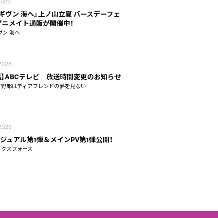
 2026
 ギヴン 海へ』上ノ山立夏 バースデーフェ
n アニメイト通販が開催中！
ヴン 海へ
 2026
話】ABCテレビ 放送時間変更のお知らせ
タ野郎はディアフレンドの夢を見ない
 2026
ジュアル第1弾＆メインPV第1弾公開！
ックスフォース