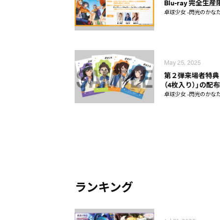
Blu-ray 完全
卓球少女 -閃光のかなた
May 25, 2025
第２弾来場者特典
（4枚入り）」の配
卓球少女 -閃光のかなた
ランキング