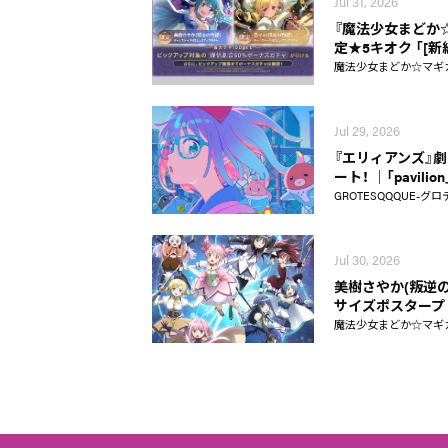
Jul 31, 2026
『魔法少女まどか☆マギ
定★5キオク 「[
魔法少女まどか☆マギカ Ma
Jul 29, 2026
『エリィアンズ』劇中
ート！ │「pavili
GROTESQQQUE-グロ
Jul 30, 2026
美樹さやか(叛逆の
サイズポスタープ
魔法少女まどか☆マギカ Ma