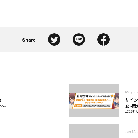
Share
May 23
！
サイン
女 -
へ-
卓球少女
Jun 13,