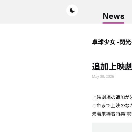
News
卓球少女 -閃
追加上映劇
May 30, 2025
上映劇場の追加が
これまで上映のな
先着来場者特典：