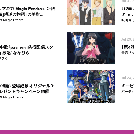
Jul 31,
カ Magia Exedra』、新限
『映画
新編]叛逆の物語」の美樹…
ア i
gia Exedra
映画 ギ
Jul 29,
歌「pavilion」先行配信スタ
【第4
on」 歌唱：ななひら…
青春ブ
テスク-
Jul 24,
物語) 登場記念 オリジナルB1
キービ
レゼントキャンペーン開催
バーテ
gia Exedra