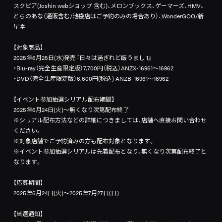
スクピア(Joshin webショップ 含む)、メロンブックス、ゲーマーズ、HMV、
とらのあな（通販含む/池袋店はご予約のみの場合あり）、WonderGOO/新
星堂
【対象商品】
2025年6月25日(水)発売『日々は過ぎれど飯うまし 1』
・Blu-ray（完全生産限定版）7,700円（税込）ANZX-16961〜16962
・DVD（完全生産限定版）6,600円(税込) ANZB-16961〜16962
【イベント参加抽選シリアル配布期間】
2025年6月24日(火)～無くなり次第配布終了
※シリアル配布方法などの詳細につきましては、店舗へ直接お問い合わせ
ください。
※対象店舗でご予約済みの方も配布対象となります。
※イベント参加抽選シリアルは先着配布となり、無くなり次第配布終了と
なります。
【応募期間】
2025年6月24日(火)～2025年7月27日(日)
【当選通知】