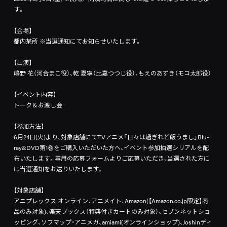
す。
【会場】
都内某所 ※当選通知にてお知らせいたします。
【出演】
嶋野 花（河合まこ役）、乾 夏寧（比嘉つつじ役）、もえのあずき（モコ太郎役）
【イベント内容】
トーク＆お渡し会
【参加方法】
6月24日(火)より、対象店舗にてTVアニメ「日々は過ぎれど飯うまし」Blu-
ray&DVD第1巻をご購入いただいた方へ、イベント参加抽選シリアルを配
布いたします。専用の応募フォームよりご応募いただき、当選された方に
は当選通知をお送りいたします。
【対象店舗】
アニプレックス オンライン、アニメイト、Amazon(【Amazon.co.jp限定】商
品のみ対象)、楽天ブックス（特典付きカートのみ対象）、セブンネットショ
ッピング、ソフマップ・アニメガ、amiami(オンラインショップ)、Joshinディ