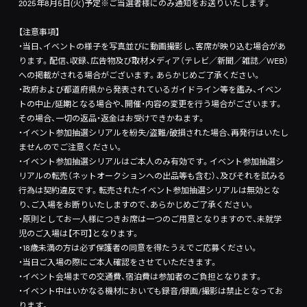
2025年8月5日(火)予定※ご当選者様にのみ通知をお送りいたします。
【注意事項】
・当日、イベントの様子を写真並びに動画撮影し、客席が映り込む場合があ
ります。配信、収録、広告物及び取材メディア（テレビ／新聞／雑誌／WEB）
への掲載がされる場合がございます。あらかじめご了承ください。
・政府および都道府県から発表されているガイドライン等を鑑み、イベン
トの中止/延期となる場合や、開催・内容の変更を行う場合がございます。
その場合、一切の返品・返金はお受けできかねます。
・イベント参加抽選シリアルを紛失/盗難/破損された場合、再発行はいたし
ませんのでご注意ください。
・イベント参加抽選シリアルはご本人のみ有効です。イベント参加抽選シ
リアルの転売（ネットオークションへの出品等も含む）、及びそれを試みる
行為は契約違反です。転売されたイベント参加抽選シリアルは無効とな
り、ご入場をお断りいたしますので、あらかじめご了承ください。
・原則としてお一人様につきお席は一つのご用意となりますので、未就学
児のご入場は【不可】となります。
・18歳未満の方は必ず保護者の同意を得たうえでご応募ください。
・当日ご入場の際にご本人確認をさせていただきます。
・イベント会場までの交通費、宿泊費は参加者のご負担となります。
・イベント中はいかなる機材においても録音/録画/撮影は禁止となってお
ります。