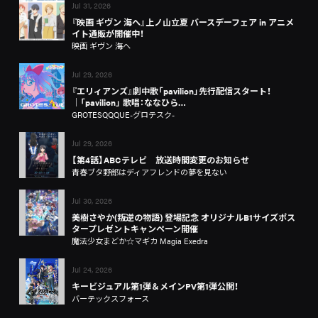
Jul 31, 2026
『映画 ギヴン 海へ』上ノ山立夏 バースデーフェア in アニメ
イト通販が開催中！
映画 ギヴン 海へ
Jul 29, 2026
『エリィアンズ』劇中歌「pavilion」先行配信スタート！
│「pavilion」 歌唱：ななひら…
GROTESQQQUE-グロテスク-
Jul 29, 2026
【第4話】ABCテレビ 放送時間変更のお知らせ
青春ブタ野郎はディアフレンドの夢を見ない
Jul 30, 2026
美樹さやか(叛逆の物語) 登場記念 オリジナルB1サイズポス
タープレゼントキャンペーン開催
魔法少女まどか☆マギカ Magia Exedra
Jul 24, 2026
キービジュアル第1弾＆メインPV第1弾公開！
バーテックスフォース