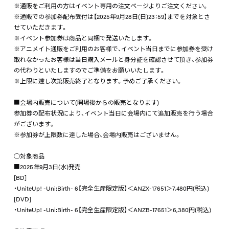
※通販をご利用の方はイベント専用の注文ページよりご注文ください。
※通販での参加券配布受付は【2025年9月28日(日)23：59】までを対象とさ
せていただきます。
※イベント参加券は商品と同梱で発送いたします。
※アニメイト通販をご利用のお客様で、イベント当日までに参加券を受け
取れなかったお客様は当日購入メールと身分証を確認させて頂き、参加券
の代わりといたしますのでご準備をお願いいたします。
※上限に達し次第販売終了となります。予めご了承ください。
■会場内販売について(開場後からの販売となります)
参加券の配布状況により、イベント当日に会場内にて追加販売を行う場合
がございます。
※参加券が上限数に達した場合、会場内販売はございません。
○対象商品
■2025年9月3日(水)発売
[BD]
・UniteUp! -Uni:Birth- 6【完全生産限定版】＜ANZX-17651＞7,480円(税込)
[DVD]
・UniteUp! -Uni:Birth- 6【完全生産限定版】＜ANZB-17651＞6,380円(税込)