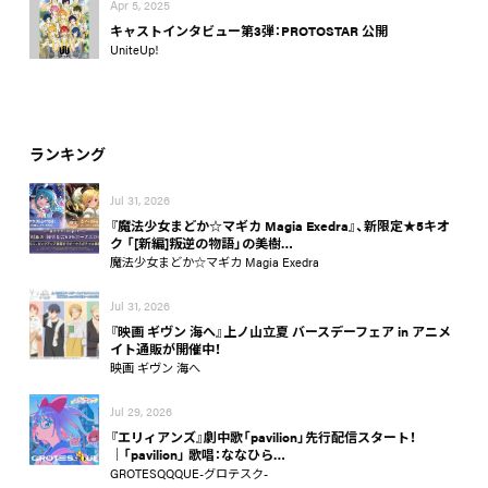
Apr 5, 2025
キャストインタビュー第3弾：PROTOSTAR 公開
UniteUp!
ランキング
Jul 31, 2026
『魔法少女まどか☆マギカ Magia Exedra』、新限定★5キオ
ク 「[新編]叛逆の物語」の美樹…
魔法少女まどか☆マギカ Magia Exedra
Jul 31, 2026
『映画 ギヴン 海へ』上ノ山立夏 バースデーフェア in アニメ
イト通販が開催中！
映画 ギヴン 海へ
Jul 29, 2026
『エリィアンズ』劇中歌「pavilion」先行配信スタート！
│「pavilion」 歌唱：ななひら…
GROTESQQQUE-グロテスク-