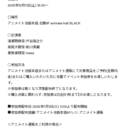
2025年10月11日(土) 16:30～
〇場所
アニメイト池袋本店 北館9F animate hall BLACK
○出演者
清瀬明良役：戸谷菊之介
高尾大毅役：助川真蔵
春賀楽翔役：masa
○参加方法
アニメイト池袋本店またはアニメイト通販にて対象商品をご予約(全額内
金)またはご購入いただいた方に先着でイベント参加券をお渡しいたしま
す。
※参加券は無くなり次第配布終了となります。
※購入点数に関わらず、参加券は【1会計1枚まで】のお渡しとなります。
■参加券配布日：2025年7月1日(火) 11:00より配布開始
■参加券配布店舗：アニメイト池袋本店6Fレジ、アニメイト通販
＜アニメイト通販をご利用の場合＞