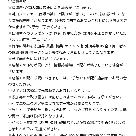
○注意事項
※登壇者・企画内容は変更になる場合がございます。
※特典ステッカー、商品の数には限りがございますので、参加券は無くな
り次第配布終了となります。各残数に関するお問い合わせにはお答えでき
かねますので、予めご了承ください。
※出演者へのプレゼントは、お花、お手紙含め、受付を中止とさせていただ
きます。何卒ご了承ください。
※施策に関わる参加券・景品・特典・サイン本他・引換券等は、全て第三者へ
の譲渡・譲受・オークション等の転売は禁止とさせていただきます。
※参加券の数には限りがございます。
※店舗での予約状況により、情報掲載時には配布が終了している場合がご
ざいます。
※店舗での配布状況につきましては、お手数ですが配布店舗までお問い合
わせください。
※参加券は店頭にて先着順でのお渡しとなります。
※参加券のお取り置きには応じられませんので、予めご了承ください。
※小学生以上のお客様には参加券一枚が必要となります。
※原則として参加券一枚につきお席は一つのご用意となりますので、未就
学児のご参加は【不可】となります。
※イベント参加券は紛失、盗難、破損など、いかなる場合でも再発行はいた
しませんので、ご注意ください。
※本イベントの参加にあたり、必要となる交通費、宿泊費などの費用は参