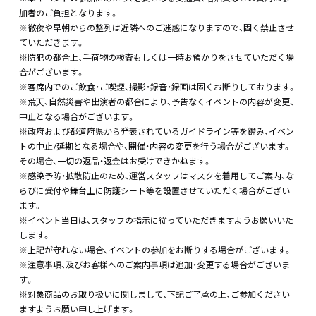
加者のご負担となります。
※徹夜や早朝からの整列は近隣へのご迷惑になりますので、固く禁止させ
ていただきます。
※防犯の都合上、手荷物の検査もしくは一時お預かりをさせていただく場
合がございます。
※客席内でのご飲食・ご喫煙、撮影・録音・録画は固くお断りしております。
※荒天、自然災害や出演者の都合により、予告なくイベントの内容が変更、
中止となる場合がございます。
※政府および都道府県から発表されているガイドライン等を鑑み、イベン
トの中止/延期となる場合や、開催・内容の変更を行う場合がございます。
その場合、一切の返品・返金はお受けできかねます。
※感染予防・拡散防止のため、運営スタッフはマスクを着用してご案内、な
らびに受付や舞台上に防護シート等を設置させていただく場合がござい
ます。
※イベント当日は、スタッフの指示に従っていただきますようお願いいた
します。
※上記が守れない場合、イベントの参加をお断りする場合がございます。
※注意事項、及びお客様へのご案内事項は追加・変更する場合がございま
す。
※対象商品のお取り扱いに関しまして、下記ご了承の上、ご参加ください
ますようお願い申し上げます。