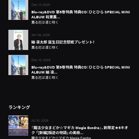
Dec 17, 2025
Blu-ray&DVD 第5巻特典 特典CD：ひとひら SPECIAL MINI
ALBUM 和栗薫…
薫る花は凛と咲く
Jan 28, 2026
紬 凛太郎 誕生日記念壁紙プレゼント！
薫る花は凛と咲く
Dec 10, 2025
Blu-ray&DVD 第5巻特典 特典CD：ひとひら SPECIAL MINI
ALBUM 紬 凛…
薫る花は凛と咲く
ランキング
Jul 31, 2026
『魔法少女まどか☆マギカ Magia Exedra』、新限定★5キオ
ク 「[新編]叛逆の物語」の美樹…
魔法少女まどか☆マギカ Magia Exedra