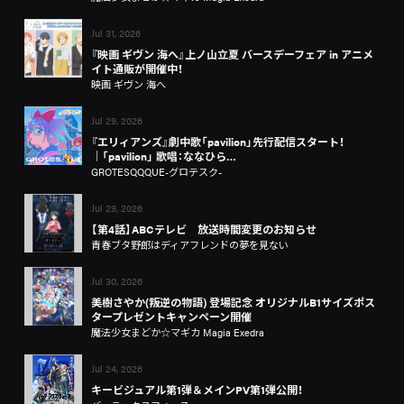
Jul 31, 2026
『映画 ギヴン 海へ』上ノ山立夏 バースデーフェア in アニメ
イト通販が開催中！
映画 ギヴン 海へ
Jul 29, 2026
『エリィアンズ』劇中歌「pavilion」先行配信スタート！
│「pavilion」 歌唱：ななひら…
GROTESQQQUE-グロテスク-
Jul 29, 2026
【第4話】ABCテレビ 放送時間変更のお知らせ
青春ブタ野郎はディアフレンドの夢を見ない
Jul 30, 2026
美樹さやか(叛逆の物語) 登場記念 オリジナルB1サイズポス
タープレゼントキャンペーン開催
魔法少女まどか☆マギカ Magia Exedra
Jul 24, 2026
キービジュアル第1弾＆メインPV第1弾公開！