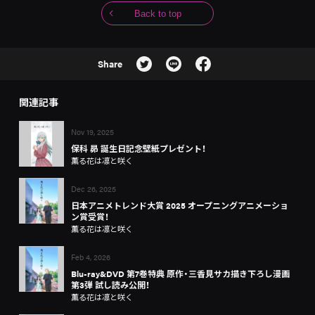
Back to top
Share
関連記事
Nov 19, 2025
保科 昴 誕生日記念壁紙プレゼント！
薫る花は凛と咲く
Dec 26, 2025
日本アニメトレンド大賞 2025 オープニングアニメーショ
ン賞受賞！
薫る花は凛と咲く
Feb 4, 2026
Blu-ray&DVD 第7巻特典 原作・三香見サカ描き下ろし漫画
第3弾 試し読み公開！
薫る花は凛と咲く