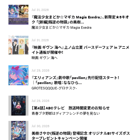
Jul 31, 2026
『魔法少女まどか☆マギカ Magia Exedra』、新限定★5キオ
ク 「[新編]叛逆の物語」の美樹…
魔法少女まどか☆マギカ Magia Exedra
Jul 31, 2026
『映画 ギヴン 海へ』上ノ山立夏 バースデーフェア in アニメ
イト通販が開催中！
映画 ギヴン 海へ
Jul 29, 2026
『エリィアンズ』劇中歌「pavilion」先行配信スタート！
│「pavilion」 歌唱：ななひら…
GROTESQQQUE-グロテスク-
Jul 29, 2026
【第4話】ABCテレビ 放送時間変更のお知らせ
青春ブタ野郎はディアフレンドの夢を見ない
Jul 30, 2026
美樹さやか(叛逆の物語) 登場記念 オリジナルB1サイズポス
タープレゼントキャンペーン開催