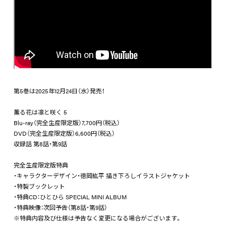
第5巻は2025年12月24日（水）発売！
薫る花は凛と咲く 5
Blu-ray（完全生産限定版）7,700円（税込）
DVD（完全生産限定版）6,600円（税込）
収録話 第8話・第9話
完全生産限定版特典
・キャラクターデザイン・徳岡紘平 描き下ろしイラストジャケット
・特製ブックレット
・特典CD：ひとひら SPECIAL MINI ALBUM
・特典映像：次回予告（第8話・第9話）
※特典内容及び仕様は予告なく変更になる場合がございます。