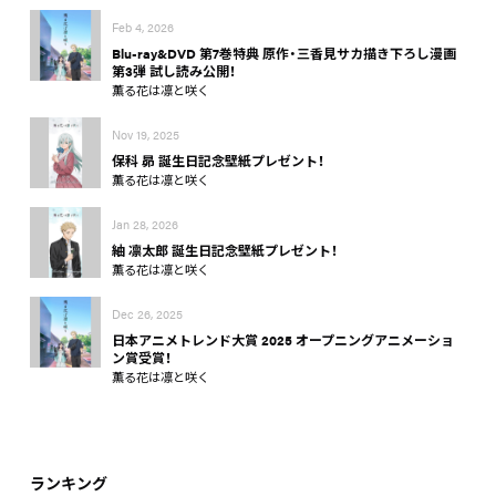
Feb 4, 2026
Blu-ray&DVD 第7巻特典 原作・三香見サカ描き下ろし漫画
第3弾 試し読み公開！
薫る花は凛と咲く
Nov 19, 2025
保科 昴 誕生日記念壁紙プレゼント！
薫る花は凛と咲く
Jan 28, 2026
紬 凛太郎 誕生日記念壁紙プレゼント！
薫る花は凛と咲く
Dec 26, 2025
日本アニメトレンド大賞 2025 オープニングアニメーショ
ン賞受賞！
薫る花は凛と咲く
ランキング