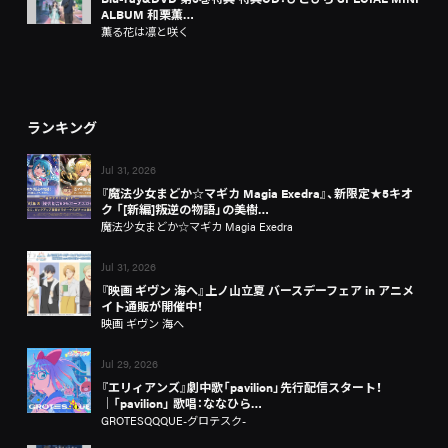
ALBUM 和栗薫…
薫る花は凛と咲く
ランキング
Jul 31, 2026
『魔法少女まどか☆マギカ Magia Exedra』、新限定★5キオ
ク 「[新編]叛逆の物語」の美樹…
魔法少女まどか☆マギカ Magia Exedra
Jul 31, 2026
『映画 ギヴン 海へ』上ノ山立夏 バースデーフェア in アニメ
イト通販が開催中！
映画 ギヴン 海へ
Jul 29, 2026
『エリィアンズ』劇中歌「pavilion」先行配信スタート！
│「pavilion」 歌唱：ななひら…
GROTESQQQUE-グロテスク-