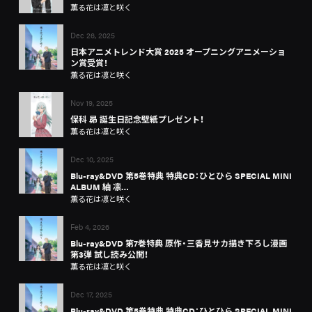
薫る花は凛と咲く
Dec 26, 2025
日本アニメトレンド大賞 2025 オープニングアニメーショ
ン賞受賞！
薫る花は凛と咲く
Nov 19, 2025
保科 昴 誕生日記念壁紙プレゼント！
薫る花は凛と咲く
Dec 10, 2025
Blu-ray&DVD 第5巻特典 特典CD：ひとひら SPECIAL MINI
ALBUM 紬 凛…
薫る花は凛と咲く
Feb 4, 2026
Blu-ray&DVD 第7巻特典 原作・三香見サカ描き下ろし漫画
第3弾 試し読み公開！
薫る花は凛と咲く
Dec 17, 2025
Blu-ray&DVD 第5巻特典 特典CD：ひとひら SPECIAL MINI