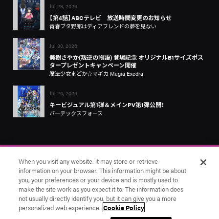
Jul 29, 2026
【第4話】ABCテレビ 放送時間変更のお知らせ
青春ブタ野郎はディアフレンドの夢を見ない
Jul 30, 2026
美樹さやか(叛逆の物語) 登場記念 オリジナルB1サイズポス
タープレゼントキャンペーン開催
魔法少女まどか☆マギカ Magia Exedra
Jul 24, 2026
キービジュアル第1弾＆メインPV第1弾公開！
バーテックスフォース
When you visit any website, it may store or retrieve
information on your browser. This information might be about
you, your preferences or your device and is mostly used to
make the site work as you expect it to. The information does
お問い合わせ
アニプレックス
Cookie Settings
not usually directly identify you, but it can give you a more
© Aniplex Inc. All rights reserved.
personalized web experience.
Cookie Policy