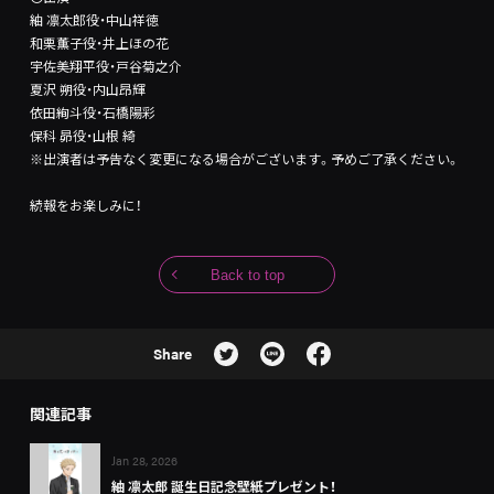
紬 凛太郎役・中山祥徳
和栗薫子役・井上ほの花
宇佐美翔平役・戸谷菊之介
夏沢 朔役・内山昂輝
依田絢斗役・石橋陽彩
保科 昴役・山根 綺
※出演者は予告なく変更になる場合がございます。予めご了承ください。
続報をお楽しみに！
Back to top
Share
関連記事
Jan 28, 2026
紬 凛太郎 誕生日記念壁紙プレゼント！