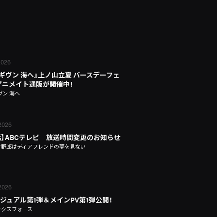
 2026
 ギヴン 海へ』上ノ山立夏 バースデーフェ
n アニメイト通販が開催中！
ヴン 海へ
 2026
話】ABCテレビ 放送時間変更のお知らせ
タ野郎はディアフレンドの夢を見ない
 2026
ジュアル第1弾＆メインPV第1弾公開！
ックスフォース