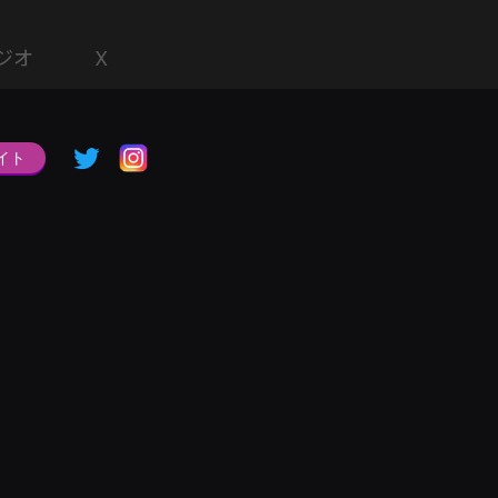
ジオ
X
イト