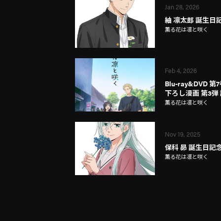
Jan 28, 2026
紬 凛太郎 誕生日
薫る花は凛と咲く
Feb 4, 2026
Blu-ray&DVD
下ろし漫画 第3弾
薫る花は凛と咲く
Nov 19, 2025
保科 昴 誕生日記
薫る花は凛と咲く