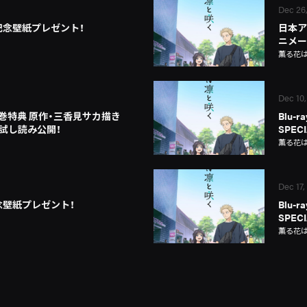
Dec 26
記念壁紙プレゼント！
日本ア
ニメー
薫る花
Dec 10,
 第7巻特典 原作・三香見サカ描き
Blu-
 試し読み公開！
SPECI
薫る花
Dec 17,
念壁紙プレゼント！
Blu-
SPEC
薫る花