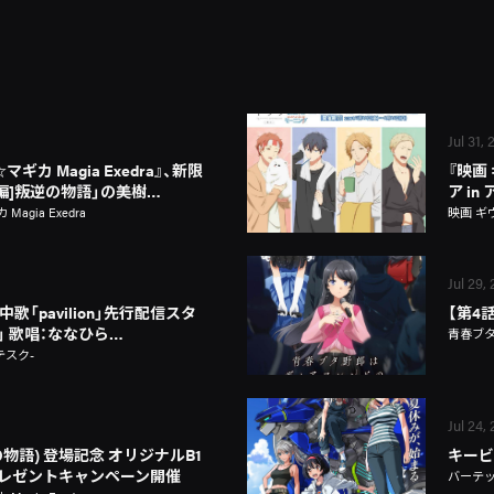
Jul 31,
カ Magia Exedra』、新限
『映画
新編]叛逆の物語」の美樹…
ア i
gia Exedra
映画 ギ
Jul 29,
歌「pavilion」先行配信スタ
【第4
on」 歌唱：ななひら…
青春ブ
テスク-
Jul 24,
物語) 登場記念 オリジナルB1
キービ
レゼントキャンペーン開催
バーテ