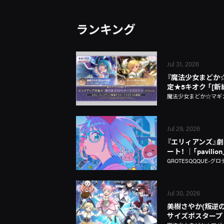
ランキング
Jul 31, 2026
『魔法少女まどか☆マギ
定★5キオク 「[
魔法少女まどか☆マギカ Ma
Jul 29, 2026
『エリィアンズ』劇中
ート！ │「pavili
GROTESQQQUE-グロ
Jul 30, 2026
美樹さやか(叛逆の
サイズポスタープ