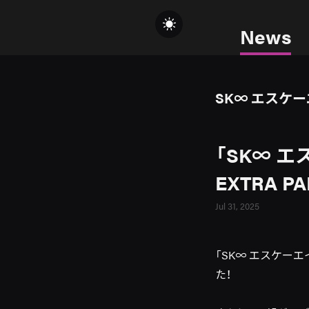
News
SK∞ エスケ
「SK∞ 
EXTRA 
Jul 31, 2025
「SK∞ エスケーエ
た！