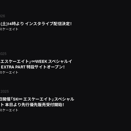
2026
日(土)14時より インスタライブ配信決定！
エスケーエイト
 2025
∞ エスケーエイト」∞WEEK スペシャルイ
 EXTRA PART 特設サイトオープン！
エスケーエイト
 2025
0日開催「SK∞ エスケーエイト」スペシャル
ト 本日より先行優先販売受付開始！
エスケーエイト