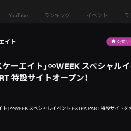
YouTube
ランキング
イベント
ラ
ーエイト
公式サ
エスケーエイト」∞WEEK スペシャル
PART 特設サイトオープン！
イト」∞WEEK スペシャルイベント EXTRA PART 特設サイ