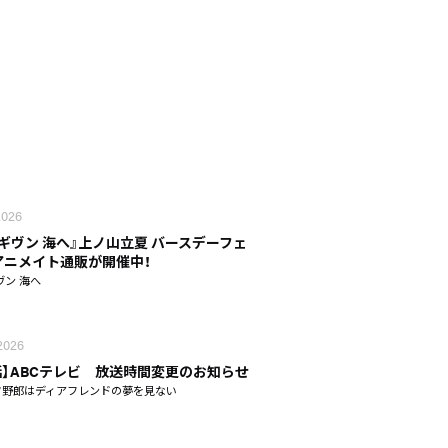
 2026
 ギヴン 海へ』上ノ山立夏 バースデーフェ
n アニメイト通販が開催中！
ヴン 海へ
 2026
話】ABCテレビ 放送時間変更のお知らせ
タ野郎はディアフレンドの夢を見ない