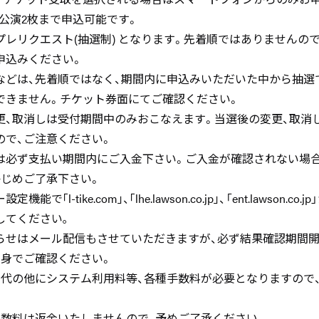
公演2枚まで申込可能です。
プレリクエスト(抽選制) となります。先着順ではありませんの
申込みください。
などは、先着順ではなく、期間内に申込みいただいた中から抽選
できません。チケット券面にてご確認ください。
、取消しは受付期間中のみおこなえます。当選後の変更、取消し(
ので、ご注意ください。
は必ず支払い期間内にご入金下さい。ご入金が確認されない場合
かじめご了承下さい。
で｢l-tike.com｣、｢lhe.lawson.co.jp｣、「ent.lawson.c
してください｡
らせはメール配信もさせていただきますが、必ず結果確認期間開
自身でご確認ください。
ト代の他にシステム利用料等、各種手数料が必要となりますので
手数料は返金いたしませんので、予めご了承ください。