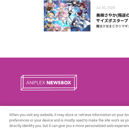
Jul 30, 2026
美樹さやか(叛逆の
サイズポスタープ
魔法少女まどか☆マギカ Ma
When you visit any website, it may store or retrieve information on your b
preferences or your device and is mostly used to make the site work as you
directly identify you, but it can give you a more personalized web experien