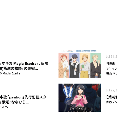
Jul 31,
カ Magia Exedra』、新限
『映画
新編]叛逆の物語」の美樹…
ア i
gia Exedra
映画 ギ
Jul 29,
歌「pavilion」先行配信スタ
【第4
on」 歌唱：ななひら…
青春ブ
テスク-