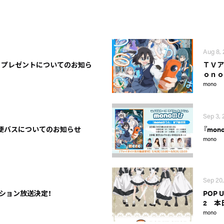
Aug 8,
花・プレゼントについてのお知ら
ＴＶア
ｏｎｏ
mono
Sep 3, 
時便バスについてのお知らせ
『mo
mono
Sep 20
ション放送決定！
POP 
2 本
mono