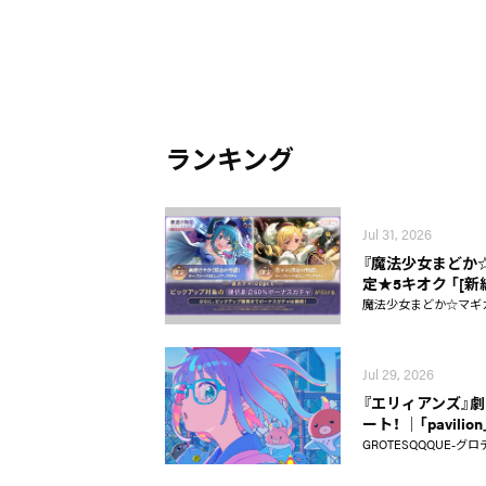
ランキング
Jul 31, 2026
『魔法少女まどか☆マギ
定★5キオク 「[
魔法少女まどか☆マギカ Ma
Jul 29, 2026
『エリィアンズ』劇中
ート！ │「pavili
GROTESQQQUE-グロ