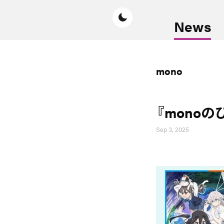
News
mono
『mono
Sep 3, 2025