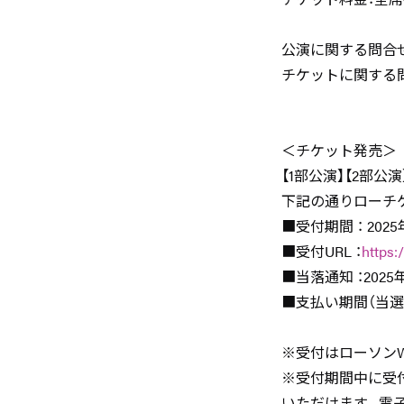
公演に関する問合せ ：
チケットに関する
＜チケット発売＞
【1部公演】【2部
下記の通りローチ
■受付期間 ： 2025
■受付URL ：
https:
■当落通知 ：2025年
■支払い期間（当選時のみ
※受付はローソンW
※受付期間中に受
いただけます。電