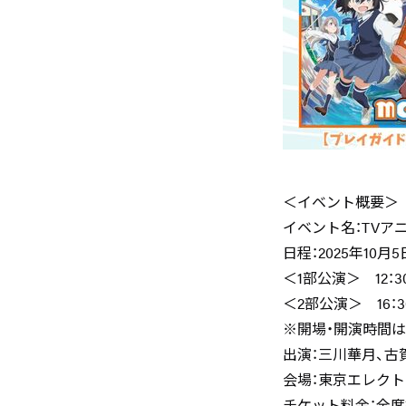
＜イベント概要＞
イベント名：TVアニ
日程：2025年10
＜1部公演＞ 12：
＜2部公演＞ 16：3
※開場・開演時間
出演：三川華月、古賀
会場：東京エレク
チケット料金：全席指