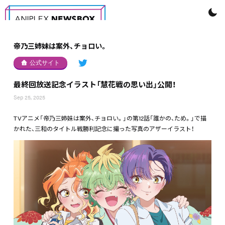
帝乃三姉妹は案外、チョロい。
公式サイト
最終回放送記念イラスト「慧花戦の思い出」公開！
Sep 25, 2025
TVアニメ「帝乃三姉妹は案外、チョロい。」の第12話「誰かの、ため。」で描
かれた、三和のタイトル戦勝利記念に撮った写真のアザーイラスト！