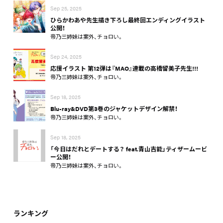
Sep 25, 2025
ひらかわあや先生描き下ろし最終回エンディングイラスト
公開！
帝乃三姉妹は案外、チョロい。
Sep 24, 2025
応援イラスト 第12弾は『MAO』連載の高橋留美子先生!!!
帝乃三姉妹は案外、チョロい。
Sep 18, 2025
Blu-ray&DVD第3巻のジャケットデザイン解禁！
帝乃三姉妹は案外、チョロい。
Sep 18, 2025
「今日はだれとデートする？ feat.青山吉能」ティザームービ
ー公開！
帝乃三姉妹は案外、チョロい。
ランキング