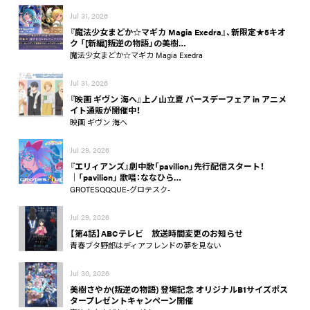
Jul 31, 2026
『魔法少女まどか☆マギカ Magia Exedra』、新限定★5キオ
ク 「[新編]叛逆の物語」の美樹…
魔法少女まどか☆マギカ Magia Exedra
Jul 31, 2026
『映画 ギヴン 海へ』上ノ山立夏 バースデーフェア in アニメ
イト通販が開催中！
映画 ギヴン 海へ
Jul 29, 2026
『エリィアンズ』劇中歌「pavilion」先行配信スタート！
│「pavilion」 歌唱：ななひら…
GROTESQQQUE-グロテスク-
Jul 29, 2026
【第4話】ABCテレビ 放送時間変更のお知らせ
青春ブタ野郎はディアフレンドの夢を見ない
Jul 30, 2026
美樹さやか(叛逆の物語) 登場記念 オリジナルB1サイズポス
タープレゼントキャンペーン開催