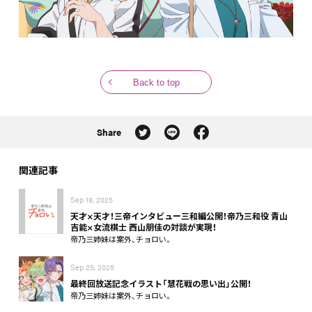
Back to top
Share
関連記事
Sep 18, 2025
天才×天才！三帝インタビュー三和編公開！帝乃三和役 青山
吉能×女流棋士 西山朋佳の対談が実現！
帝乃三姉妹は案外、チョロい。
Sep 25, 2025
最終回放送記念イラスト「慧花戦の思い出」公開！
帝乃三姉妹は案外、チョロい。