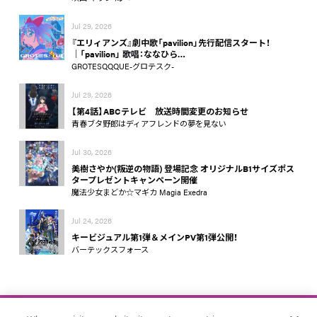
Jul 29, 2026
『エリィアンズ』劇中歌「pavilion」先行配信スタート！
│「pavilion」 歌唱：ななひら…
GROTESQQQUE-グロテスク-
Jul 29, 2026
【第4話】ABCテレビ 放送時間変更のお知らせ
青春ブタ野郎はディアフレンドの夢を見ない
Jul 30, 2026
美樹さやか(叛逆の物語) 登場記念 オリジナルB1サイズポス
タープレゼントキャンペーン開催
魔法少女まどか☆マギカ Magia Exedra
Jul 24, 2026
キービジュアル第1弾＆メインPV第1弾公開！
バーテックスフォース