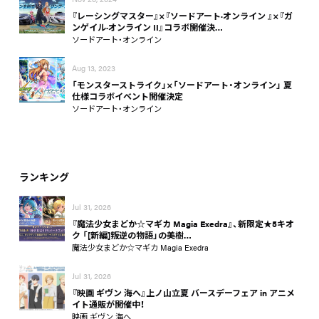
『レーシングマスター』×『ソードアート·オンライン 』×『ガ
ンゲイル·オンライン II』コラボ開催決…
ソードアート・オンライン
Aug 13, 2023
「モンスターストライク」×「ソードアート・オンライン」 夏
仕様コラボイベント開催決定
ソードアート・オンライン
ランキング
Jul 31, 2026
『魔法少女まどか☆マギカ Magia Exedra』、新限定★5キオ
ク 「[新編]叛逆の物語」の美樹…
魔法少女まどか☆マギカ Magia Exedra
Jul 31, 2026
『映画 ギヴン 海へ』上ノ山立夏 バースデーフェア in アニメ
イト通販が開催中！
映画 ギヴン 海へ