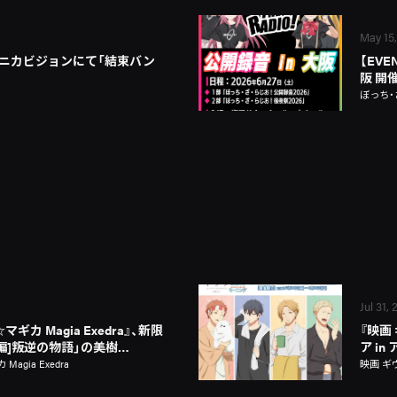
May 15
ニカビジョンにて「結束バン
【EVE
阪 開
ぼっち・
Jul 31,
カ Magia Exedra』、新限
『映画
新編]叛逆の物語」の美樹…
ア i
gia Exedra
映画 ギ