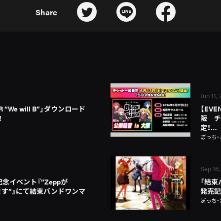
Share
Jun 11,
 “We will B”」ダウンロード
【EVE
！
阪 チ
定！…
ぼっち・
Sep 16,
年記念イベント『”Zeppが
「結束バン
ります”』にて結束バンドワンマ
発売記
ぼっち・