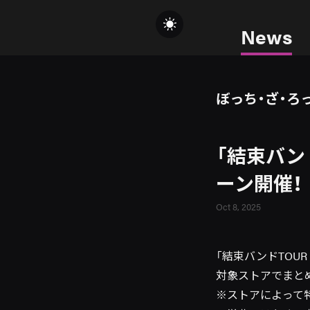
News
ぼっち・ざ・ろ
「結束バンド
ーン開催！
Oct 8, 2025
「結束バンドTOUR
対象ストアでまと
※ストアによって