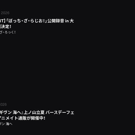
, 2026
NT】「ぼっち・ざ・らじお！」公開録音 in 大
催決定！
ざ・ろっく！
 2026
 ギヴン 海へ』上ノ山立夏 バースデーフェ
n アニメイト通販が開催中！
ヴン 海へ