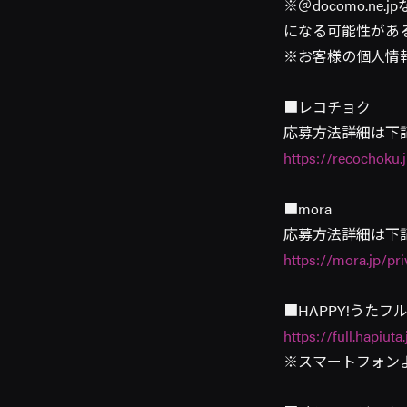
※＠docomo.n
になる可能性があ
※お客様の個人情
■レコチョク
応募方法詳細は下記
https://recochoku.
■mora
応募方法詳細は下記
https://mora.jp/pr
■HAPPY!うた
https://full.hapiu
※スマートフォン