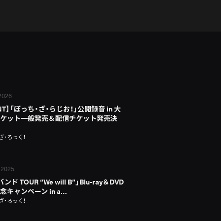
 2026
NT】「ぼっち・ざ・らじお！」公開録音 in 大
ケット一般発売＆配信チケット発売決
ざ・ろっく！
 2025
ド TOUR “We will B”」Blu-ray＆DVD
念キャンペーン in a…
ざ・ろっく！