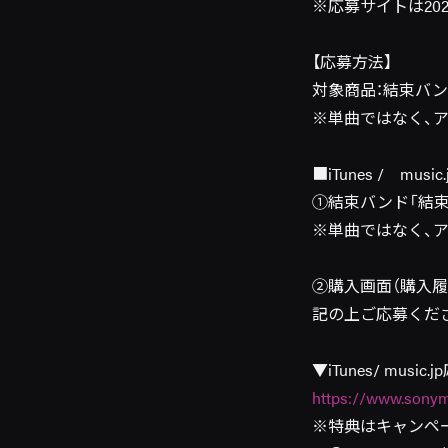
※応募サイトは2025
【応募方法】
対象商品：結束バンド「
※単曲ではなく、
■iTunes / music.
①結束バンド「結束バン
※単曲ではなく、
②購入画面（購入
記の上ご応募くだ
▼iTunes/ musi
https://www.sonym
※特典はキャンペ