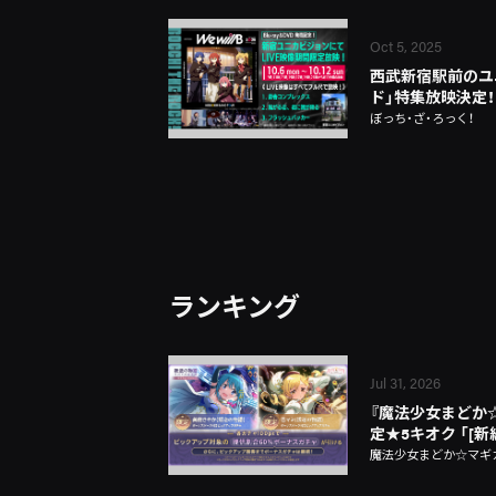
Oct 5, 2025
西武新宿駅前のユ
ド」特集放映決定！
ぼっち・ざ・ろっく！
ランキング
Jul 31, 2026
『魔法少女まどか☆マギ
定★5キオク 「[
魔法少女まどか☆マギカ Ma