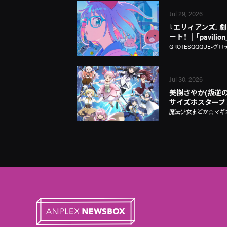
Jul 29, 2026
『エリィアンズ』劇中
ート！ │「pavili
GROTESQQQUE-グロ
Jul 30, 2026
美樹さやか(叛逆の
サイズポスタープ
魔法少女まどか☆マギカ Ma