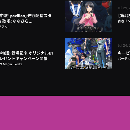
Jul 29,
歌「pavilion」先行配信スタ
【第4
on」 歌唱：ななひら…
青春ブ
テスク-
Jul 24,
物語) 登場記念 オリジナルB1
キービ
レゼントキャンペーン開催
バーテ
gia Exedra