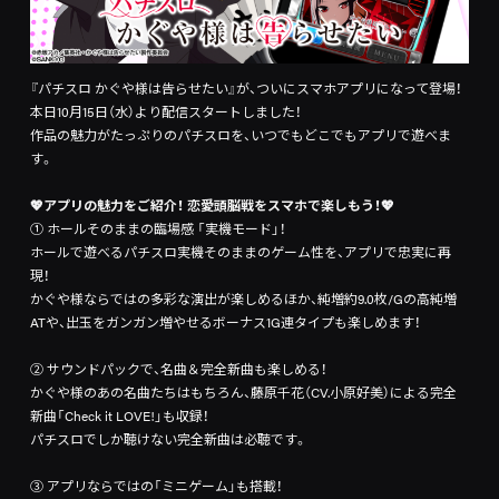
『パチスロ かぐや様は告らせたい』が、ついにスマホアプリになって登場！
本日10月15日（水）より配信スタートしました！
作品の魅力がたっぷりのパチスロを、いつでもどこでもアプリで遊べま
す。
💖アプリの魅力をご紹介！ 恋愛頭脳戦をスマホで楽しもう！
💖
① ホールそのままの臨場感 「実機モード」！
ホールで遊べるパチスロ実機そのままのゲーム性を、アプリで忠実に再
現！
かぐや様ならではの多彩な演出が楽しめるほか、純増約9.0枚/Gの高純増
ATや、出玉をガンガン増やせるボーナス1G連タイプも楽しめます！
② サウンドパックで、名曲＆完全新曲も楽しめる！
かぐや様のあの名曲たちはもちろん、藤原千花（CV.小原好美）による完全
新曲「Check it LOVE!」も収録！
パチスロでしか聴けない完全新曲は必聴です。
③ アプリならではの「ミニゲーム」も搭載！