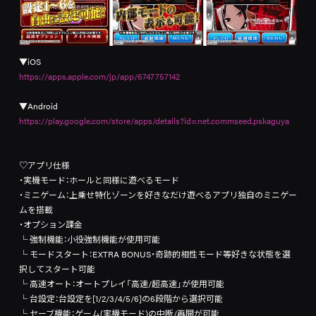
▼iOS
https://apps.apple.com/jp/app/6747757142
▼Android
https://play.google.com/store/apps/details?id=net.commseed.pskaguya
♡アプリ仕様
・実機モード：ホールと同様に遊べるモード
・ミニゲーム：上乗せ特化ゾーンを好きなだけ遊べるアプリ独自のミニゲー
ムを搭載
・オプション課金
└
強制機能：小役強制機能が使用可能
└
モードスタート：EXTRA BONUS・奇跡的相性モード等好きな状態を選
択してスタート可能
└
高速オート：オートプレイ「高速/超高速」が使用可能
└
台設定：台設定を[1/2/3/4/5/6]の6段階から選択可能
└
セーブ機能：ゲーム(実機モード)の中断/再開が可能