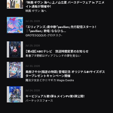
『映画 ギヴン 海へ』上ノ山立夏 バースデーフェア in アニメ
イト通販が開催中！
映画 ギヴン 海へ
Jul 29, 2026
『エリィアンズ』劇中歌「pavilion」先行配信スタート！
│「pavilion」 歌唱：ななひら…
GROTESQQQUE-グロテスク-
Jul 29, 2026
【第4話】ABCテレビ 放送時間変更のお知らせ
青春ブタ野郎はディアフレンドの夢を見ない
Jul 30, 2026
美樹さやか(叛逆の物語) 登場記念 オリジナルB1サイズポス
タープレゼントキャンペーン開催
魔法少女まどか☆マギカ Magia Exedra
Jul 24, 2026
キービジュアル第1弾＆メインPV第1弾公開！
バーテックスフォース