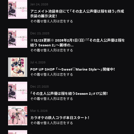
Jan 24, 2026
アニメイト池袋本店にて「その主人公声優は服を縫う」作成
衣装の展示決定！
その着せ替え人形は恋をする
Dec 23, 2025
※12/23更新※ 2026年2月1日（日）『「その主人公声優は服を
縫う Season 2」～麗様の…
その着せ替え人形は恋をする
Jul 4, 2026
POP UP SHOP 「～Sweet♡Marine Style～」開催中！
その着せ替え人形は恋をする
Dec 27, 2025
「その主人公声優は服を縫うSeason 2」#17公開！
その着せ替え人形は恋をする
Mar 5, 2026
カラオケの鉄人コラボ本日スタート！
その着せ替え人形は恋をする