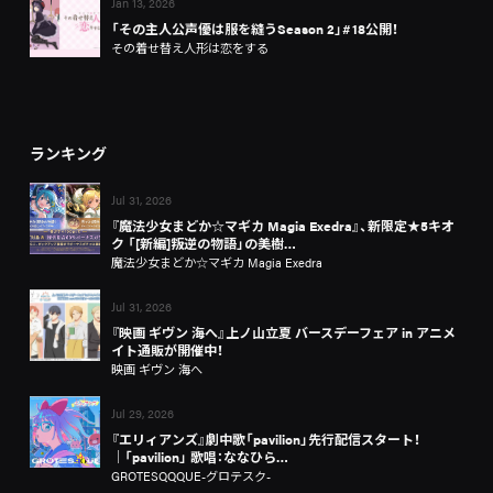
Jan 13, 2026
「その主人公声優は服を縫うSeason 2」#18公開！
その着せ替え人形は恋をする
ランキング
Jul 31, 2026
『魔法少女まどか☆マギカ Magia Exedra』、新限定★5キオ
ク 「[新編]叛逆の物語」の美樹…
魔法少女まどか☆マギカ Magia Exedra
Jul 31, 2026
『映画 ギヴン 海へ』上ノ山立夏 バースデーフェア in アニメ
イト通販が開催中！
映画 ギヴン 海へ
Jul 29, 2026
『エリィアンズ』劇中歌「pavilion」先行配信スタート！
│「pavilion」 歌唱：ななひら…
GROTESQQQUE-グロテスク-