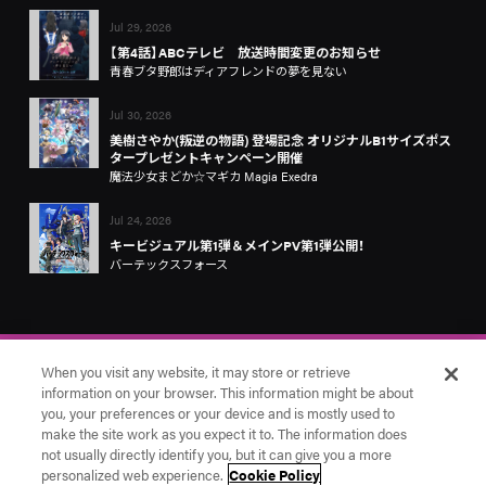
Jul 29, 2026
【第4話】ABCテレビ 放送時間変更のお知らせ
青春ブタ野郎はディアフレンドの夢を見ない
Jul 30, 2026
美樹さやか(叛逆の物語) 登場記念 オリジナルB1サイズポス
タープレゼントキャンペーン開催
魔法少女まどか☆マギカ Magia Exedra
Jul 24, 2026
キービジュアル第1弾＆メインPV第1弾公開！
バーテックスフォース
When you visit any website, it may store or retrieve
information on your browser. This information might be about
you, your preferences or your device and is mostly used to
make the site work as you expect it to. The information does
お問い合わせ
アニプレックス
Cookie Settings
not usually directly identify you, but it can give you a more
© Aniplex Inc. All rights reserved.
personalized web experience.
Cookie Policy