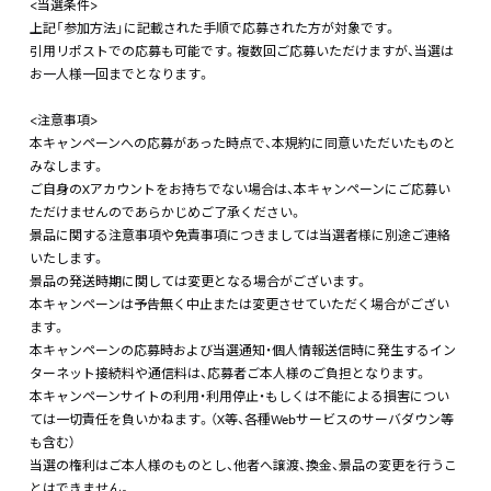
<当選条件>
上記「参加方法」に記載された手順で応募された方が対象です。
引用リポストでの応募も可能です。複数回ご応募いただけますが、当選は
お一人様一回までとなります。
<注意事項>
本キャンペーンへの応募があった時点で、本規約に同意いただいたものと
みなします。
ご自身のXアカウントをお持ちでない場合は、本キャンペーンにご応募い
ただけませんのであらかじめご了承ください。
景品に関する注意事項や免責事項につきましては当選者様に別途ご連絡
いたします。
景品の発送時期に関しては変更となる場合がございます。
本キャンペーンは予告無く中止または変更させていただく場合がござい
ます。
本キャンペーンの応募時および当選通知・個人情報送信時に発生するイン
ターネット接続料や通信料は、応募者ご本人様のご負担となります。
本キャンペーンサイトの利用・利用停止・もしくは不能による損害につい
ては一切責任を負いかねます。（X等、各種Webサービスのサーバダウン等
も含む）
当選の権利はご本人様のものとし、他者へ譲渡、換金、景品の変更を行うこ
とはできません。