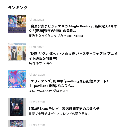
ランキング
Jul 31, 2026
『魔法少女まどか☆マギカ Magia Exedra』、新限定★5キオ
ク 「[新編]叛逆の物語」の美樹…
魔法少女まどか☆マギカ Magia Exedra
Jul 31, 2026
『映画 ギヴン 海へ』上ノ山立夏 バースデーフェア in アニメ
イト通販が開催中！
映画 ギヴン 海へ
Jul 29, 2026
『エリィアンズ』劇中歌「pavilion」先行配信スタート！
│「pavilion」 歌唱：ななひら…
GROTESQQQUE-グロテスク-
Jul 29, 2026
【第4話】ABCテレビ 放送時間変更のお知らせ
青春ブタ野郎はディアフレンドの夢を見ない
Jul 30, 2026