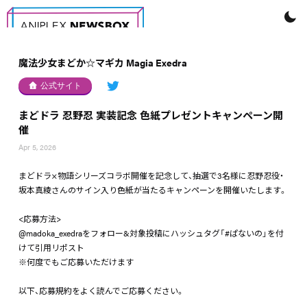
魔法少女まどか☆マギカ Magia Exedra
公式サイト
まどドラ 忍野忍 実装記念 色紙プレゼントキャンペーン開
催
Apr 5, 2026
まどドラ×物語シリーズコラボ開催を記念して、抽選で3名様に忍野忍役・
坂本真綾さんのサイン入り色紙が当たるキャンペーンを開催いたします。
<応募方法>
@madoka_exedraをフォロー&対象投稿にハッシュタグ「#ぱないの」を付
けて引用リポスト
※何度でもご応募いただけます
以下、応募規約をよく読んでご応募ください。