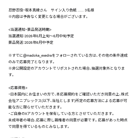
忍野忍役・坂本真綾さん サイン入り色紙 …… 3名様
※内容は予告なく変更となる場合がございます。
<当選通知・景品発送時期>
当選通知：2026年5月上旬〜6月中旬予定
景品発送：2026年6月中予定
※すでに@madoka_exedraをフォローされている方は、その他の条件達成
のみで応募完了となります。
※非公開設定のアカウントでリポストされた場合、抽選対象外となりま
す。
<応募資格>
・日本国内にお住まいの方で、本応募規約をご確認いただき同意の上、株式
会社アニプレックス(以下、当社とします)所定の応募方法による応募が可
能な方に限らせていただきます。
・ご自身のXアカウントを保有している方とさせていただきます。
未成年者の場合、応募に際し親権者の同意が必要です。応募があった時点
で同意を得ているものとみなします。