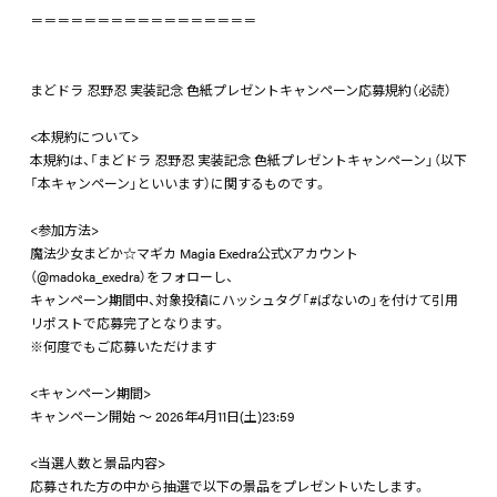
＝＝＝＝＝＝＝＝＝＝＝＝＝＝＝＝＝
まどドラ 忍野忍 実装記念 色紙プレゼントキャンペーン応募規約（必読）
<本規約について>
本規約は、「まどドラ 忍野忍 実装記念 色紙プレゼントキャンペーン」（以下
「本キャンペーン」といいます）に関するものです。
<参加方法>
魔法少女まどか☆マギカ Magia Exedra公式Xアカウント
（@madoka_exedra）をフォローし、
キャンペーン期間中、対象投稿にハッシュタグ「#ぱないの」を付けて引用
リポストで応募完了となります。
※何度でもご応募いただけます
<キャンペーン期間>
キャンペーン開始 ～ 2026年4月11日(土)23:59
<当選人数と景品内容>
応募された方の中から抽選で以下の景品をプレゼントいたします。