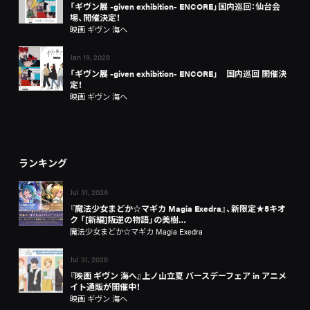
「ギヴン展 -given exhibition- ENCORE」国内巡回：仙台会
場、開催決定！
映画 ギヴン 海へ
Jan 19, 2026
「ギヴン展 -given exhibition- ENCORE」 国内巡回 開催決
定！
映画 ギヴン 海へ
ランキング
Jul 31, 2026
『魔法少女まどか☆マギカ Magia Exedra』、新限定★5キオ
ク 「[新編]叛逆の物語」の美樹…
魔法少女まどか☆マギカ Magia Exedra
Jul 31, 2026
『映画 ギヴン 海へ』上ノ山立夏 バースデーフェア in アニメ
イト通販が開催中！
映画 ギヴン 海へ