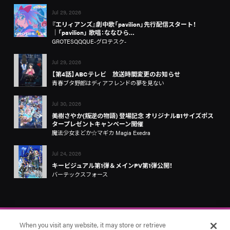
Jul 29, 2026
『エリィアンズ』劇中歌「pavilion」先行配信スタート！
│「pavilion」 歌唱：ななひら…
GROTESQQQUE-グロテスク-
Jul 29, 2026
【第4話】ABCテレビ 放送時間変更のお知らせ
青春ブタ野郎はディアフレンドの夢を見ない
Jul 30, 2026
美樹さやか(叛逆の物語) 登場記念 オリジナルB1サイズポス
タープレゼントキャンペーン開催
魔法少女まどか☆マギカ Magia Exedra
Jul 24, 2026
キービジュアル第1弾＆メインPV第1弾公開！
バーテックスフォース
When you visit any website, it may store or retrieve