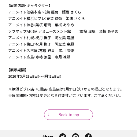
【展示店舗・キャラクター】
アニメイト池袋本店：花葉 雛菊 姫鷹 さくら
アニメイト横浜ビブレ：花葉 雛菊 姫鷹 さくら
アニメイト渋谷：葉桜 瑠璃 葉桜 あやめ
ソフマップAKIBA アミューズメント館 ：葉桜 瑠璃 葉桜 あやめ
アニメイト札幌：祝月 撫子 阿左美 竜胆
アニメイト梅田：祝月 撫子 阿左美 竜胆
アニメイト名古屋：寒椿 狼星 寒月 凍蝶
アニメイト広島：寒椿 狼星 寒月 凍蝶
【展示期間】
2026年3月29日(日)～4月12日(日)
※横浜ビブレ店・札幌店・広島店は3月31日（火）からの掲出となります。
※展示期間・内容は変更となる可能性がございます。ご了承ください。
Back to top
Share