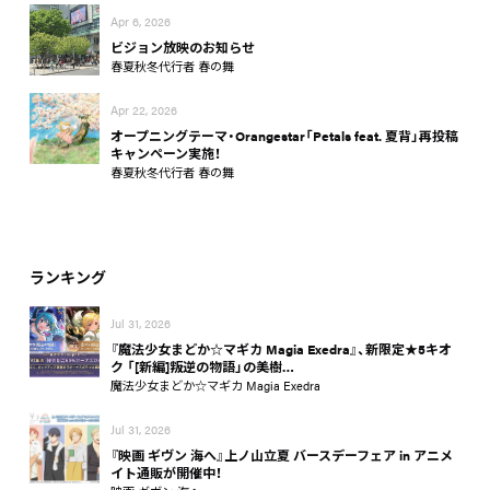
Apr 6, 2026
ビジョン放映のお知らせ
春夏秋冬代行者 春の舞
Apr 22, 2026
オープニングテーマ・Orangestar「Petals feat. 夏背」再投稿
キャンペーン実施！
春夏秋冬代行者 春の舞
ランキング
Jul 31, 2026
『魔法少女まどか☆マギカ Magia Exedra』、新限定★5キオ
ク 「[新編]叛逆の物語」の美樹…
魔法少女まどか☆マギカ Magia Exedra
Jul 31, 2026
『映画 ギヴン 海へ』上ノ山立夏 バースデーフェア in アニメ
イト通販が開催中！