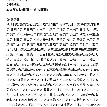
【開催期間】
2026年3月29日(日)～4月12日(日)
【対象店舗】
池袋本店、高崎店、仙台店、大宮店、町田店、吉祥寺パルコ店、千葉店、宇都宮
店、錦糸町店、八王子店、札幌店、川越店、渋谷店、名古屋店、静岡パルコ店、
新潟店、イオンモール甲府昭和店、金沢店、長野店、郡山店、秋葉原1号館、浜
松店、秋田店、富山店、イオンモール旭川駅前店、福井店、豊橋店、水戸店、南
越谷店、立川店、盛岡店、天王寺店、三宮店、高槻店、姫路店、京都店、川西店、
福岡パルコ店、松山店、岡山店、小倉店、広島店、熊本店、鹿児島店、高知店、
京橋店、奈良店、藤沢店、大阪日本橋店、青森店、所沢店、長崎店、岐阜店、宮
崎店、高松店、柏店、松戸店、横浜ビブレ店、沼津店、山形店、川口店、福山店、
四日市店、川崎店、東岡崎店、枚方店、聖蹟桜ヶ丘オーパ店、佐世保店、那覇
国際通り店、和歌山店、モラージュ菖蒲店、横須賀店、金山店、モラージュ佐
賀店、イオン防府店、イオンレイクタウン店、梅田店、アバンティ京都店、イ
オンモール桑名店、新宿店、イオン明石店、イオンモール船橋店、イオンモ
ール富士宮店、フジグラン東広島店、イオンモール土浦店、熊谷店、豊田店、
弘前店、イオンモール大高店、長岡店、イオンモール太田店、イオンモール
むさし村山店、イオン松江店、名古屋パルコ店、イオンモール筑紫野店、海
老名マルイ店店、徳島店、リノアス八尾店、イオンモール新利府店、イオン
モール倉敷店、くずはモール店、イオンモール橿原店、イオンモール茨木店