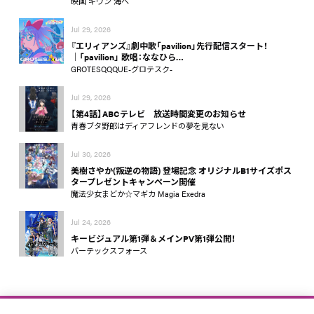
映画 ギヴン 海へ
Jul 29, 2026
『エリィアンズ』劇中歌「pavilion」先行配信スタート！
│「pavilion」 歌唱：ななひら…
GROTESQQQUE-グロテスク-
Jul 29, 2026
【第4話】ABCテレビ 放送時間変更のお知らせ
青春ブタ野郎はディアフレンドの夢を見ない
Jul 30, 2026
美樹さやか(叛逆の物語) 登場記念 オリジナルB1サイズポス
タープレゼントキャンペーン開催
魔法少女まどか☆マギカ Magia Exedra
Jul 24, 2026
キービジュアル第1弾＆メインPV第1弾公開！
バーテックスフォース