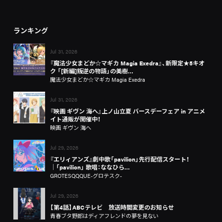
ランキング
Jul 31, 2026
『魔法少女まどか☆マギカ Magia Exedra』、新限定★5キオ
ク 「[新編]叛逆の物語」の美樹…
魔法少女まどか☆マギカ Magia Exedra
Jul 31, 2026
『映画 ギヴン 海へ』上ノ山立夏 バースデーフェア in アニメ
イト通販が開催中！
映画 ギヴン 海へ
Jul 29, 2026
『エリィアンズ』劇中歌「pavilion」先行配信スタート！
│「pavilion」 歌唱：ななひら…
GROTESQQQUE-グロテスク-
Jul 29, 2026
【第4話】ABCテレビ 放送時間変更のお知らせ
青春ブタ野郎はディアフレンドの夢を見ない