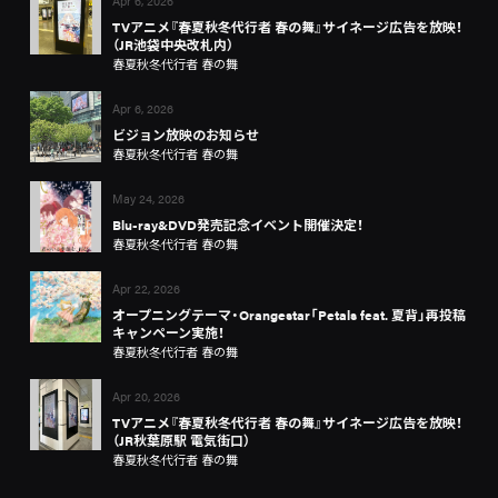
Apr 6, 2026
TVアニメ『春夏秋冬代行者 春の舞』サイネージ広告を放映！
（JR池袋中央改札内）
春夏秋冬代行者 春の舞
Apr 6, 2026
ビジョン放映のお知らせ
春夏秋冬代行者 春の舞
May 24, 2026
Blu-ray&DVD発売記念イベント開催決定！
春夏秋冬代行者 春の舞
Apr 22, 2026
オープニングテーマ・Orangestar「Petals feat. 夏背」再投稿
キャンペーン実施！
春夏秋冬代行者 春の舞
Apr 20, 2026
TVアニメ『春夏秋冬代行者 春の舞』サイネージ広告を放映！
（JR秋葉原駅 電気街口）
春夏秋冬代行者 春の舞