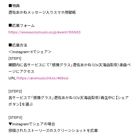
■特典
遊佐あかねメッセージ入りスマホ用壁紙
■応募フォーム
https://www.sonymusic.co.jp/event/105583
■応募方法
＜Instagram・Xでシェア＞
[STEP1]
期間内に各サービスにて「感情グラス」遊佐あかね（CV.天海由梨奈）楽曲ペ
ージにアクセス
URL：
https://anxmusic.lnk.to/468osi
[STEP2]
各サービスで「感情グラス」遊佐あかね（CV.天海由梨奈）再生中に【シェア
ボタン】を選ぶ
[STEP3]
▼Instagramでシェアの場合
投稿されたストーリーズのスクリーンショットを応募