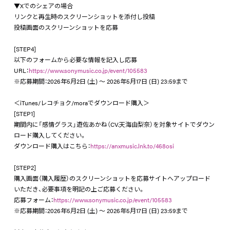
▼Xでのシェアの場合
リンクと再生時のスクリーンショットを添付し投稿
投稿画面のスクリーンショットを応募
[STEP4]
以下のフォームから必要な情報を記入し応募
URL：
https://www.sonymusic.co.jp/event/105583
※応募期間：2026年5月2日 (土) ～ 2026年5月17日 (日) 23:59まで
＜iTunes/レコチョク/moraでダウンロード購入＞
[STEP1]
期間内に「感情グラス」遊佐あかね（CV.天海由梨奈）を対象サイトでダウン
ロード購入してください。
ダウンロード購入はこちら：
https://anxmusic.lnk.to/468osi
[STEP2]
購入画面（購入履歴）のスクリーンショットを応募サイトへアップロード
いただき、必要事項を明記の上ご応募ください。
応募フォーム：
https://www.sonymusic.co.jp/event/105583
※応募期間：2026年5月2日 (土) ～ 2026年5月17日 (日) 23:59まで