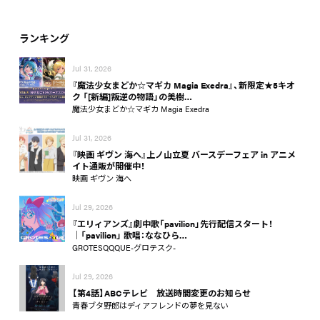
ランキング
Jul 31, 2026
『魔法少女まどか☆マギカ Magia Exedra』、新限定★5キオ
ク 「[新編]叛逆の物語」の美樹…
魔法少女まどか☆マギカ Magia Exedra
Jul 31, 2026
『映画 ギヴン 海へ』上ノ山立夏 バースデーフェア in アニメ
イト通販が開催中！
映画 ギヴン 海へ
Jul 29, 2026
『エリィアンズ』劇中歌「pavilion」先行配信スタート！
│「pavilion」 歌唱：ななひら…
GROTESQQQUE-グロテスク-
Jul 29, 2026
【第4話】ABCテレビ 放送時間変更のお知らせ
青春ブタ野郎はディアフレンドの夢を見ない