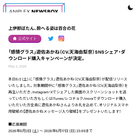
上伊那ぼたん、酔へる姿は百合の花
公式サイト
「感情グラス」遊佐あかね（CV.天海由梨奈）SNSシェア・ダ
ウンロード購入キャンペーンが決定。
May 2, 2026
本日5/2 (土) に「感情グラス」遊佐あかね（CV.天海由梨奈）が配信リリース
いたしました。対象期間中に「感情グラス」遊佐あかね（CV.天海由梨奈）を
再生いただき、Instagram・Xでシェアした画面のスクリーンショットを送
っていただいた方もしくはiTunes/レコチョク/moraでダウンロード購入
いただいた方全員に遊佐あかねさんよりお礼を込めて、オリジナルスマホ
用壁紙の【遊佐あかねメッセージ入り壁紙】をプレゼントいたします！
■応募期間
2026年5月2日 (土) ～ 2026年5月17日 (日) 23:59まで