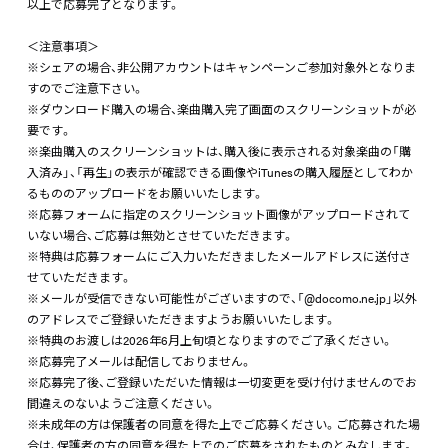
以上で応募完了となります。
＜注意事項＞
※シェアの場合、非公開アカウントはキャンペーンご参加対象外となりま
すのでご注意下さい。
※ダウンロード購入の場合、楽曲購入完了画面のスクリーンショットが必
要です。
※楽曲購入のスクリーンショットは、購入後に表示される対象楽曲の「購
入済み」、「再生」の表示が確認できる画像やiTunesの購入履歴としてわか
るもののアップロードをお願いいたします。
※応募フォームに指定のスクリーンショット画像がアップロードされて
いない場合、ご応募は無効とさせていただきます。
※特典は応募フォームにご入力いただきましたメールアドレスに送付さ
せていただきます。
※メールが受信できない可能性がございますので、「@docomo.ne.jp」以外
のアドレスでご登録いただきますようお願いいたします。
※特典のお渡しは2026年6月上旬頃となりますのでご了承ください。
※応募完了メールは配信しておりません。
※応募完了後、ご登録いただいた情報は一切変更を受け付けませんのでお
間違えのないようご注意ください。
※未成年の方は保護者の同意を得た上でご応募ください。ご応募された場
合は、保護者の方の同意を得た上でのご応募をされたものとみなします。